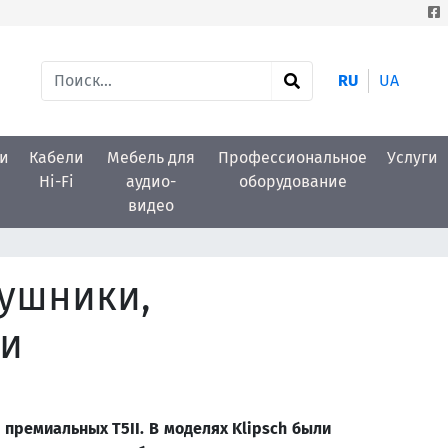
RU
UA
и
Кабели
Мебель для
Профессиональное
Услуги
Hi-Fi
аудио-
оборудование
видео
аушники,
ии
е премиальных
T
5
II
.
В моделях
Klipsch
были