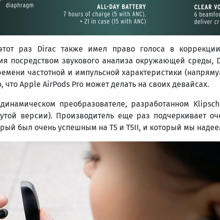
 этот раз Dirac также имел право голоса в коррекци
 посредством звукового анализа окружающей среды, Di
мени частотной и импульсной характеристики (напрямую с
, что Apple AirPods Pro может делать на своих девайсах.
динамическом преобразователе, разработанном Klipsch
нутой версии). Производитель еще раз подчеркивает оч
ый был очень успешным на T5 и T5II, и который мы надеем