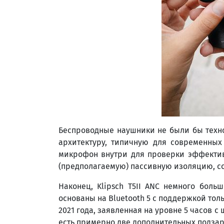
Беспроводные наушники не были бы техно
архитектуру, типичную для современны
микрофон внутри для проверки эффективн
(предполагаемую) пассивную изоляцию, с
Наконец, Klipsch T5II ANC немного боль
основаны на Bluetooth 5 с поддержкой толь
2021 года, заявленная на уровне 5 часов с 
есть примерно две дополнительных подзар