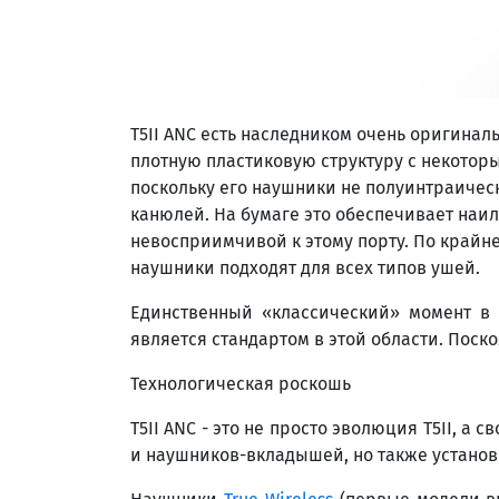
T5II ANC есть наследником очень оригинал
плотную пластиковую структуру с некоторы
поскольку его наушники не полуинтраическ
канюлей. На бумаге это обеспечивает наил
невосприимчивой к этому порту. По крайн
наушники подходят для всех типов ушей.
Единственный «классический» момент в м
является стандартом в этой области. Поско
Технологическая роскошь
T5II ANC - это не просто эволюция T5II, а
и наушников-вкладышей, но также установил