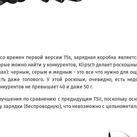
со времен первой версии T5s, зарядная коробка являетс
оторые можно найти у конкурентов, Klipsch делает роскош
иках): черным, серым и медным - это все что нужно для о
сть даже топового. У этой роскоши, очевидно, есть нед
конкурентов не превышает 40 и даже 50 г.
лучшения по сравнению с предыдущим T5II, поскольку осно
у зарядки (беспроводную), что невозможно с цельномета