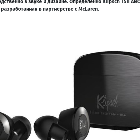
дственно в звуке и дизайне
.
Определенно
Klipsch
T
5
II
ANC
, разработанная в партнерстве с
McLaren
.