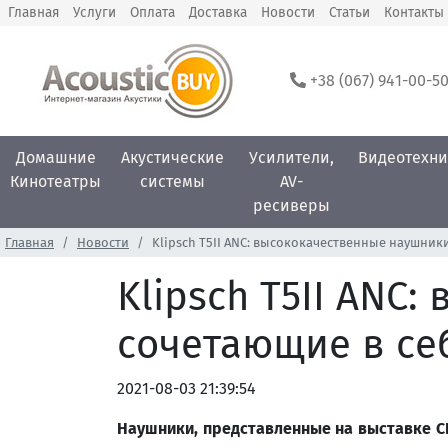
Главная
Услуги
Оплата
Доставка
Новости
Статьи
Контакты
+38 (067) 941-00-5
Домашние
Акустические
Усилители,
Видеотехни
Кинотеатры
системы
AV-
ресиверы
Главная
Новости
Klipsch T5II ANC: высококачественные наушник
Klipsch T5II ANC
сочетающие в се
2021-08-03 21:39:54
Наушники, представленные на выставке
C