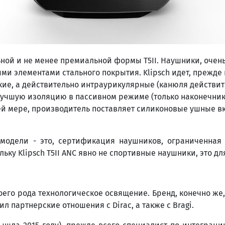
ьной и не менее премиальной формы T5II. Наушники, очен
ми элементами стального покрытия. Klipsch идет, прежде
ие, а действительно интраурикулярные (канюля действите
учшую изоляцию в пассивном режиме (только наконечники),
ей мере, производитель поставляет силиконовые ушные в
одели - это, сертификация наушников, ограниченная I
льку Klipsch T5II ANC явно не спортивные наушники, это дл
 своего рода технологическое освящение. Бренд, конечно же
 партнерские отношения с Dirac, а также с Bragi.