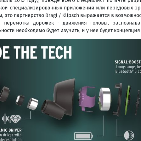
шла 2015 году), прежде всего специалист по интеграци
откой специализированных приложений или передовых э
м, это партнерство Bragi / Klipsch выражается в возмож
р, перемотка дорожек - движения головы, распознав
ьности необходимо будет изучить, и у нее будет концепция