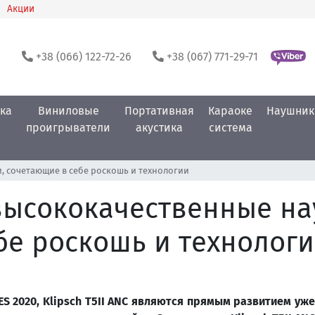
Акции
0
+38 (066) 122-72-26
+38 (067) 771-29-71
ка
Виниловые
Портативная
Караоке
Наушник
проигрыватели
акустика
система
и, сочетающие в себе роскошь и технологии
: высококачественные н
бе роскошь и технолог
ES
2020,
Klipsch
T
5
II
ANC
являются прямым развитием уж