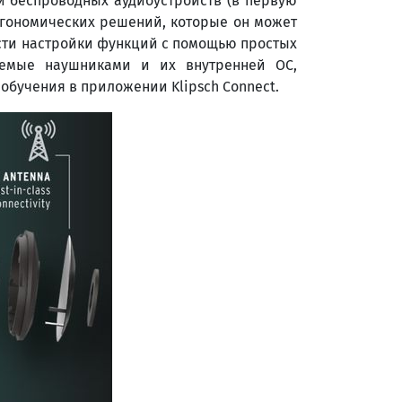
и беспроводных аудиоустройств (в первую
ргономических решений, которые он может
ности настройки функций с помощью простых
аемые наушниками и их внутренней ОС,
 обучения в приложении Klipsch Connect.