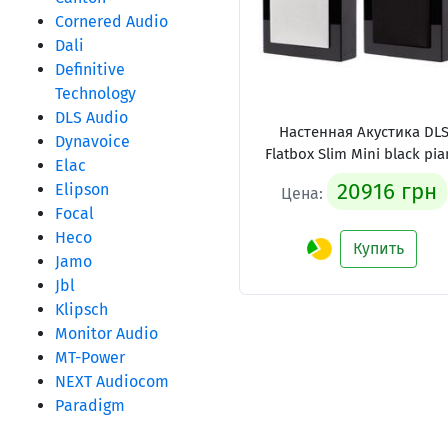
Cornered Audio
Dali
Definitive
Technology
DLS Audio
Настенная Акустика DL
Dynavoice
Flatbox Slim Mini black pi
Elac
20916 грн
Elipson
Цена:
Focal
Heco
Купить
Jamo
Jbl
Klipsch
Monitor Audio
MT-Power
NEXT Audiocom
Paradigm