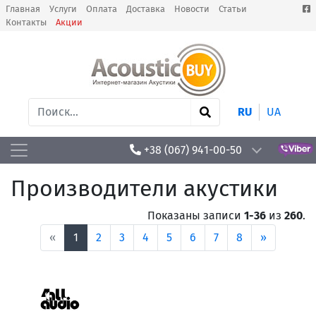
Главная
Услуги
Оплата
Доставка
Новости
Статьи
Контакты
Акции
RU
UA
+38 (067) 941-00-50
Производители акустики
Показаны записи
1-36
из
260
.
«
1
2
3
4
5
6
7
8
»