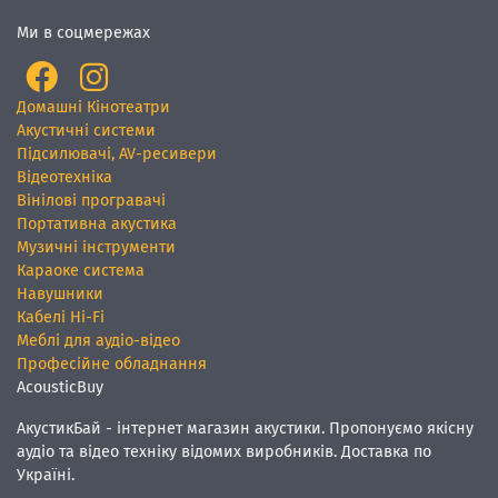
Ми в соцмережах
Домашні Кінотеатри
Акустичні системи
Підсилювачі, AV-ресивери
Відеотехніка
Вінілові програвачі
Портативна акустика
Музичні інструменти
Караоке система
Навушники
Кабелі Hi-Fi
Меблі для аудіо-відео
Професійне обладнання
AcousticBuy
АкустикБай - інтернет магазин акустики. Пропонуємо якісну
аудіо та відео техніку відомих виробників. Доставка по
Україні.