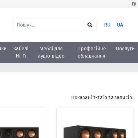
RU
UA
ики
Кабелі
Меблі для
Професійне
Послуги
Hi-Fi
аудіо-відео
обладнання
Показані
1-12
із
12
записів.