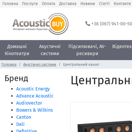
Головна
Послуги
Оплата
Доставка
Новини
Статті
Контакти
+38 (067) 941-00-5
Домашні
Акустичні
Підсилювачі, AV-
Відеотех
Кінотеатри
системи
ресивери
Головна
Акустичні системи
Центральний канал
Бренд
Центральни
Acoustic Energy
Advance Acoustic
Audiovector
Bowers & Wilkins
Canton
Dali
Definitive