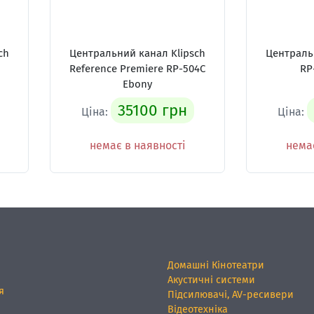
ch
Центральний канал Klipsch
Централь
Reference Premiere RP-504C
RP
Ebony
35100 грн
Ціна:
Ціна:
немає в наявності
немає
Домашні Кінотеатри
Акустичні системи
я
Підсилювачі, AV-ресивери
Відеотехніка