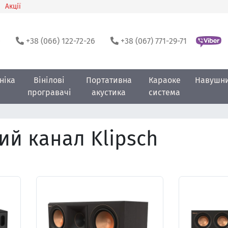
Акції
0
+38 (066) 122-72-26
+38 (067) 771-29-71
ніка
Вінілові
Портативна
Караоке
Навушн
програвачі
акустика
система
й канал Klipsch