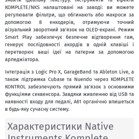
KOMPLETE/NKS налаштовані на заводі: ви можете
регулювати фільтри, що обгинають або макроси за
допомогою 8 енкодерів, отримуючи точний
візуальний зворотний зв'язок на OLED-екрані. Режим
Smart Play забезпечує безпечне відтворення гам,
генерує послідовності акордів в одній клавіші і
перетворює ваші ідеї на патерни за допомогою
арпеджіатора.
Інтеграція з Logic Pro X, GarageBand та Ableton Live, а
також підтримка Cubase та Nuendo через KOMPLETE
KONTROL забезпечують прямий зв'язок з основними
функціями секвенсора. Завдяки живленню від USB та
наявності входу для педалі, A61 органічно впишеться
в будь-яку сучасну систему.
Характеристики Native
Instruments Komplete