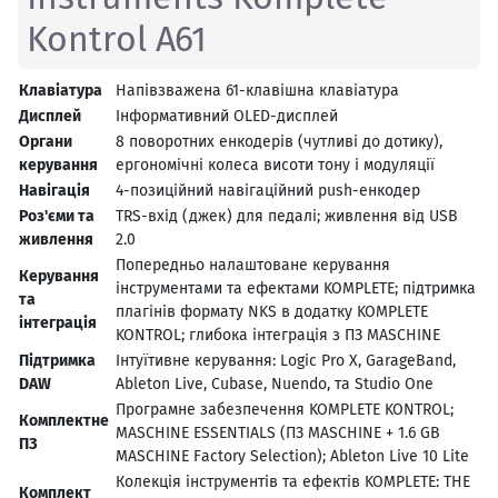
Kontrol A61
Клавіатура
Напівзважена 61-клавішна клавіатура
Дисплей
Інформативний OLED-дисплей
Органи
8 поворотних енкодерів (чутливі до дотику),
керування
ергономічні колеса висоти тону і модуляції
Навігація
4-позиційний навігаційний push-енкодер
Роз'єми та
TRS-вхід (джек) для педалі; живлення від USB
живлення
2.0
Попередньо налаштоване керування
Керування
інструментами та ефектами KOMPLETE; підтримка
та
плагінів формату NKS в додатку KOMPLETE
інтеграція
KONTROL; глибока інтеграція з ПЗ MASCHINE
Підтримка
Інтуїтивне керування: Logic Pro X, GarageBand,
DAW
Ableton Live, Cubase, Nuendo, та Studio One
Програмне забезпечення KOMPLETE KONTROL;
Комплектне
MASCHINE ESSENTIALS (ПЗ MASCHINE + 1.6 GB
ПЗ
MASCHINE Factory Selection); Ableton Live 10 Lite
Колекція інструментів та ефектів KOMPLETE: THE
Комплект