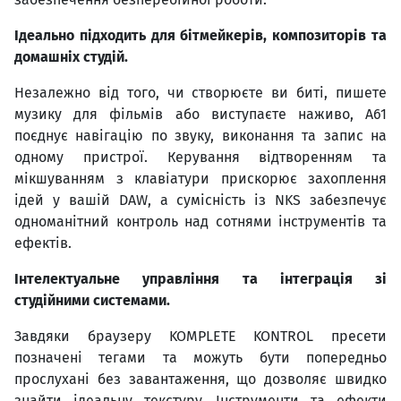
Ідеально підходить для бітмейкерів, композиторів та
домашніх студій.
Незалежно від того, чи створюєте ви биті, пишете
музику для фільмів або виступаєте наживо, A61
поєднує навігацію по звуку, виконання та запис на
одному пристрої. Керування відтворенням та
мікшуванням з клавіатури прискорює захоплення
ідей у ​​вашій DAW, а сумісність із NKS забезпечує
одноманітний контроль над сотнями інструментів та
ефектів.
Інтелектуальне управління та інтеграція зі
студійними системами.
Завдяки браузеру KOMPLETE KONTROL пресети
позначені тегами та можуть бути попередньо
прослухані без завантаження, що дозволяє швидко
знайти ідеальну текстуру. Інструменти та ефекти