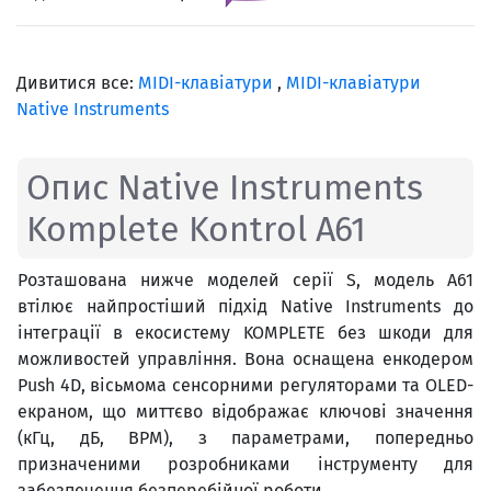
Дивитися все:
MIDI-клавіатури
,
MIDI-клавіатури
Native Instruments
Опис Native Instruments
Komplete Kontrol A61
Розташована нижче моделей серії S, модель A61
втілює найпростіший підхід Native Instruments до
інтеграції в екосистему KOMPLETE без шкоди для
можливостей управління. Вона оснащена енкодером
Push 4D, вісьмома сенсорними регуляторами та OLED-
екраном, що миттєво відображає ключові значення
(кГц, дБ, BPM), з параметрами, попередньо
призначеними розробниками інструменту для
забезпечення безперебійної роботи.