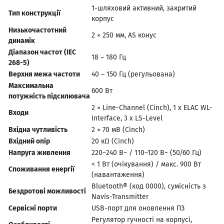
1-шляховий активний, закритий
Тип конструкції
корпус
Низькочастотний
2 × 250 мм, AS конус
динамік
Діапазон частот (IEC
18 – 180 Гц
268-5)
Верхня межа частоти
40 – 150 Гц (регульована)
Максимальна
600 Вт
потужність підсилювача
2 × Line-Channel (Cinch), 1 x ELAC WL-
Входи
Interface, 3 x LS-Level
Вхідна чутливість
2 × 70 мВ (Cinch)
Вхідний опір
20 кΩ (Cinch)
Напруга живлення
220–240 В~ / 110–120 В~ (50/60 Гц)
< 1 Вт (очікування) / макс. 900 Вт
Споживання енергії
(навантаження)
Bluetooth® (код 0000), сумісність з
Бездротові можливості
Navis-Transmitter
Сервісні порти
USB-порт для оновлення ПЗ
Регулятор гучності на корпусі,