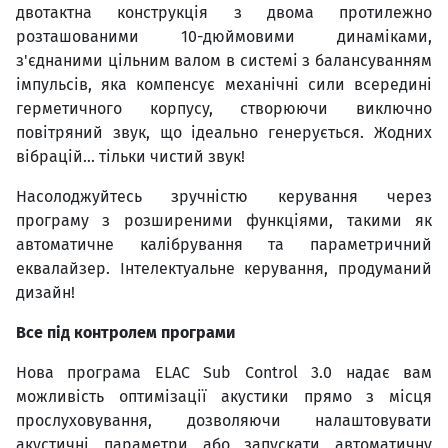
двотактна конструкція з двома протилежно
розташованими 10-дюймовими динаміками,
з'єднаними цільним валом в системі з балансуванням
імпульсів, яка компенсує механічні сили всередині
герметичного корпусу, створюючи виключно
повітряний звук, що ідеально генерується. Жодних
вібрацій... тільки чистий звук!
Насолоджуйтесь зручністю керування через
програму з розширеними функціями, такими як
автоматичне калібрування та параметричний
еквалайзер. Інтелектуальне керування, продуманий
дизайн!
Все під контролем програми
Нова програма ELAC Sub Control 3.0 надає вам
можливість оптимізації акустики прямо з місця
прослуховування, дозволяючи налаштовувати
акустичні параметри або запускати автоматичну