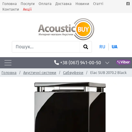
Головна
Послуги
Оплата
Доставка
Новини
Статті
Контакти
Акції
RU
UA
+38 (067) 941-00-50
Головна
Акустичні системи
Сабвуфери
Elac SUB 2070.2 Black