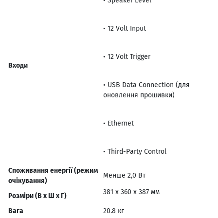
• Speaker Level
• 12 Volt Input
• 12 Volt Trigger
Входи
• USB Data Connection (для
оновлення прошивки)
• Ethernet
• Third-Party Control
Споживання енергії (режим
Менше 2,0 Вт
очікування)
381 x 360 x 387 мм
Розміри (В x Ш x Г)
Вага
20.8 кг