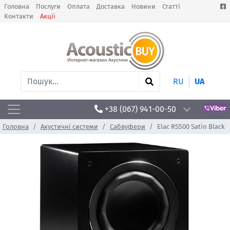
Головна
Послуги
Оплата
Доставка
Новини
Статті
Контакти
Акції
RU
UA
+38 (067) 941-00-50
Головна
Акустичні системи
Сабвуфери
Elac RS500 Satin Black