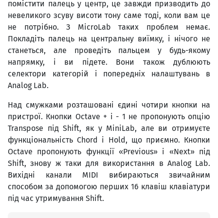
помістити палець у центр, це завжди призводить до
невеликого зсуву висоти тону саме тоді, коли вам це
не потрібно. З MicroLab таких проблем немає.
Покладіть палець на центральну виїмку, і нічого не
станеться, але проведіть пальцем у будь-якому
напрямку, і ви підете. Вони також дублюють
селектори категорій і попередніх налаштувань в
Analog Lab.
Над смужками розташовані єдині чотири кнопки на
пристрої. Кнопки Octave + і - 1 не пропонують опцію
Transpose під Shift, як у MiniLab, але ви отримуєте
функціональність Chord і Hold, що приємно. Кнопки
Octave пропонують функції «Previous» і «Next» під
Shift, знову ж таки для використання в Analog Lab.
Вихідні канали MIDI вибираються звичайним
способом за допомогою перших 16 клавіш клавіатури
під час утримування Shift.