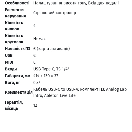
Особливості
Налаштування висоти тону, Вхід для педалі
Елементи
Стрічковий контролер
керування
Кількість
4
кнопок
Кількість
Немає
крутилок
Наявність ПЗ
Є (карта активації)
USB
Є
MIDI
Є
Входи
USB Type C, TS 1/4"
Габарити, мм
414 x 130 x 37
Вага, кг
0,77
Кабель USB-C to USB-A; комплект ПЗ: Analog Lab
Комплектація
Intro, Ableton Live Lite
Гарантія,
12
місяць