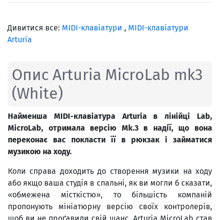
Дивитися все:
MIDI-клавіатури
,
MIDI-клавіатури
Arturia
Опис Arturia MicroLab mk3
(White)
Найменша MIDI-клавіатура Arturia в лінійці Lab,
MicroLab, отримала версію Mk.3 в надії, що вона
переконає вас покласти її в рюкзак і займатися
музикою на ходу.
Коли справа доходить до створення музики на ходу
або якщо ваша студія в спальні, як ви могли б сказати,
«обмежена місткістю», то більшість компаній
пропонують мініатюрну версію своїх контролерів,
щоб ви не проґавили свій шанс. Arturia MicroLab став