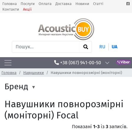
Головна
Послуги
Оплата
Доставка
Новини
Статті
Контакти
Акції
RU
UA
+38 (067) 941-00-50
Головна
Навушники
Навушники повнорозмірні (моніторні)
Бренд
Навушники повнорозмірні
(моніторні) Focal
Показані
1-3
із
3
записів.