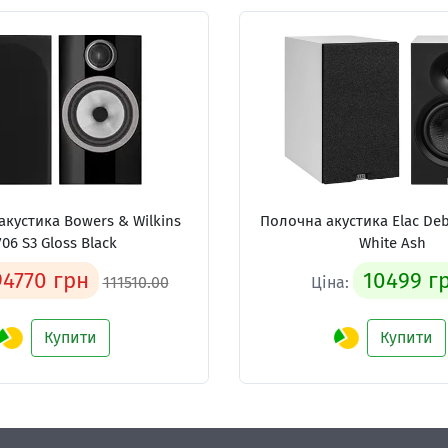
акустика
Bowers & Wilkins
Полочна акустика
Elac Deb
706 S3 Gloss Black
White Ash
94770 грн
10499 г
111510.00
Ціна:
Купити
Купити