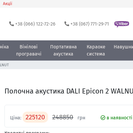
Акції
0
+38 (066) 122-72-26
+38 (067) 771-29-71
ніка
Вінілові
Портативна
Караоке
Навушн
програвачі
акустика
система
ALNUT
Полочна акустика DALI Epicon 2 WALN
225120
248850
Ціна:
грн
в наявності