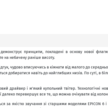
демонструє принципи, покладені в основу нової флагма
те на небачену раніше висоту.
дгук, чудово вписуючись в кімнати від малого до середнь
ться добиратися навіть до найглибших низів. По суті, в бі
вий драйвер і м'який купольний твітер. Технологічні нов
ої далеко перевершує все те, що можна очікувати від колон
ться за якістю звучання зі старшими моделями EPICON 6 і