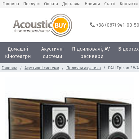
Головна
Послуги
Оплата
Доставка
Новини
Статті
Контакти
+38 (067) 941-00-5
Домашні
Акустичні
Підсилювачі, AV-
Відеотех
Кінотеатри
системи
ресивери
Головна
Акустичні системи
Полочна акустика
DALI Epicon 2 W