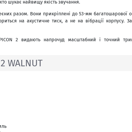
 хто шукає найвищу якість звучання.
леєних разом. Вони прикріплені до 53-мм багатошарової
риться на акустичне тиск, а не на вібрації корпусу. 
EPICON 2 видають напрочуд масштабний і точний трив
 2 WALNUT
иль