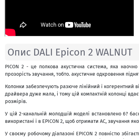
Опис DALI Epicon 2 WALNUT
PICON 2 - це полкова акустична система, яка наочно 
прозорість звучання, тобто. акустичне одкровення підня
Колонки забезпечують разюче лінійний і когерентний ві
драйвера дуже мала, і тому цій компактній колонці вдає
розмірів.
У цій 2-канальній молодшій моделі встановлено 6? басо
використані і в EPICON 2, щоб отримати АС, звучання як
У своєму робочому діапазоні EPICON 2 повністю збігає