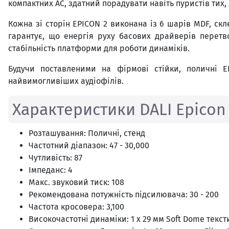
компактних АС, здатний порадувати навіть пуристів тих,
Кожна зі сторін EPICON 2 виконана із 6 шарів MDF, ск
гарантує, що енергія руху басових драйверів перетво
стабільність платформи для роботи динаміків.
Будучи поставленими на фірмові стійки, поличні 
найвимогливіших аудіофілів.
Характеристики DALI Epicon
Розташування: Поличні, стенд
Частотний діапазон: 47 - 30,000
Чутливість: 87
Імпеданс: 4
Макс. звуковий тиск: 108
Рекомендована потужність підсилювача: 30 - 200
Частота кросовера: 3,100
Високочастотні динаміки: 1 х 29 мм Soft Dome текст