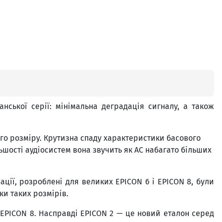
нської серії: мінімальна деградація сигналу, а також
ого розміру. Крутизна спаду характеристики басового
льшості аудіосистем вона звучить як АС набагато більших
ації, розроблені для великих EPICON 6 і EPICON 8, були
ки таких розмірів.
 EPICON 8. Насправді EPICON 2 — це новий еталон серед