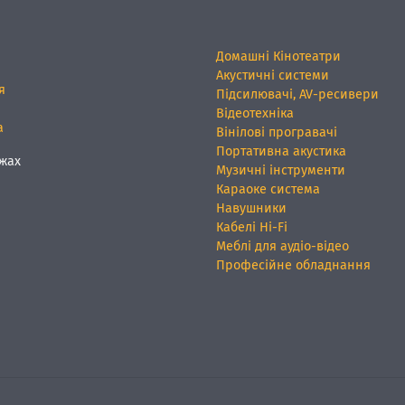
Домашні Кінотеатри
Акустичні системи
я
Підсилювачі, AV-ресивери
Відеотехніка
а
Вінілові програвачі
Портативна акустика
жах
Музичні інструменти
Караоке система
Навушники
Кабелі Hi-Fi
Меблі для аудіо-відео
Професійне обладнання