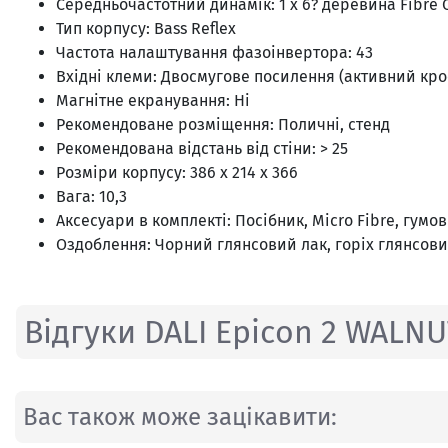
Середньочастотний динамік: 1 х 6? деревина Fibre 
Тип корпусу: Bass Reflex
Частота налаштування фазоінвертора: 43
Вхідні клеми: Двосмугове посилення (активний кро
Магнітне екранування: Ні
Рекомендоване розміщення: Поличні, стенд
Рекомендована відстань від стіни: > 25
Розміри корпусу: 386 х 214 х 366
Вага: 10,3
Аксесуари в комплекті: Посібник, Micro Fibre, гум
Оздоблення: Чорний глянсовий лак, горіх глянсови
Відгуки DALI Epicon 2 WALN
Вас також може зацікавити: