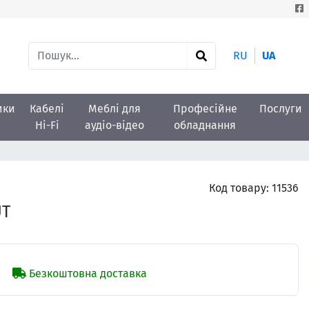
RU
UA
ики
Кабелі
Меблі для
Професійне
Послуги
Hi-Fi
аудіо-відео
обладнання
Код товару:
11536
UT
Безкоштовна доставка