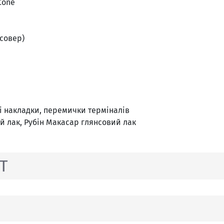
Cone
совер)
ові накладки, перемички терміналів
й лак, Рубін Макасар глянсовий лак
UT