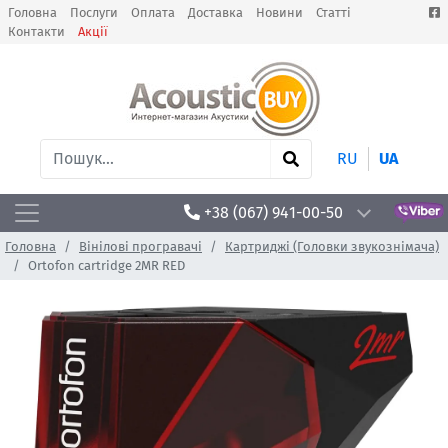
Головна
Послуги
Оплата
Доставка
Новини
Статті
Контакти
Акції
RU
UA
+38 (067) 941-00-50
Головна
Вінілові програвачі
Картриджі (Головки звукознімача)
Ortofon cartridge 2MR RED