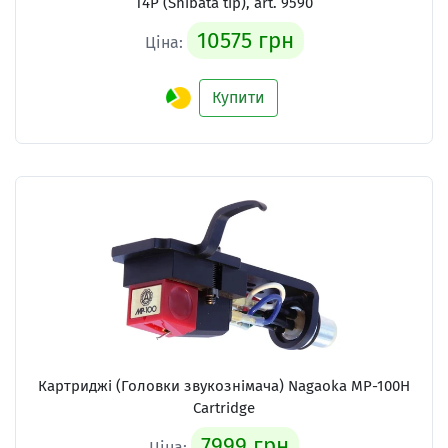
T4P (Shibata tip), art. 9590
10575 грн
Ціна:
Купити
Картриджі (Головки звукознімача)
Nagaoka MP-100H
Cartridge
7999 грн
Ціна: