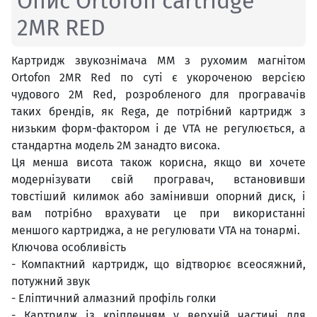
Опис Ortofon cartridge
2MR RED
Картридж звукознімача MM з рухомим магнітом
Ortofon 2MR Red по суті є укороченою версією
чудового 2M Red, розробленого для програвачів
таких брендів, як Rega, де потрібний картридж з
низьким форм-фактором і де VTA не регулюється, а
стандартна модель 2M занадто висока.
Ця менша висота також корисна, якщо ви хочете
модернізувати свій програвач, встановивши
товстіший килимок або замінивши опорний диск, і
вам потрібно врахувати це при використанні
меншого картриджа, а не регулювати VTA на тонармі.
Ключова особливість
- Компактний картридж, що відтворює всеосяжний,
потужний звук
- Еліптичний алмазний профіль голки
- Картридж із кріпленням у верхній частині для