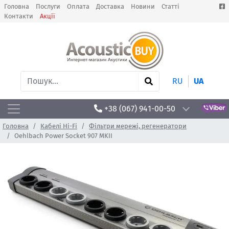
Головна
Послуги
Оплата
Доставка
Новини
Статті
Контакти
Акції
RU
UA
+38 (067) 941-00-50
Головна
Кабелі Hi-Fi
Фільтри мережі, регенератори
Oehlbach Power Socket 907 MKII