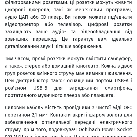
фільтрованими розетками. Ці розетки можуть живити
цифрові джерела, такі як мережевий програвач,
аудіо ЦАП або CD-плеєр. Ви також можете під'єднати
відеопроектор або телевізор. Цифрові розетки
захищають ваше аудіо- та відеообладнання від
зовнішніх перешкод. Це гарантує вам ідеально
деталізований звук і чіткіше зображення.
Тим часом, прямі розетки можуть вмістити сабвуфер,
а також стерео або домашній кінотеатр. Кожна з двох
груп розеток змінного струму має вимикач живлення.
Цей дистриб'ютор також оснащений портом USB-A і
роз'ємом USB-B для заряджання смартфона,
портативного музичного плеєра або планшета.
Силовий кабель містить провідники з чистої міді OFC
перетином 2,1 мм². Контакти вкриті шаром золота для
забезпечення оптимальної передачі електричного
струму. Крім того, подовжувач Oehlbach Power Socket
907 MKII має індикатор фази. Це дає змогу перевірити