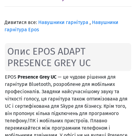
Дивитися все:
Навушники гарнітура
,
Навушники
гарнітура Epos
Опис EPOS ADAPT
PRESENCE GREY UC
EPOS
Presence Grey UC
— це чудове рішення для
гарнітури Bluetooth, розроблене для мобільних
професіоналів. Завдяки найсучаснішому звуку та
чіткості голосу, ця гарнітура також оптимізована для
UC і сертифікована для Skype для бізнесу. Крім того,
він пропонує кілька підключень для програмного
телефону/ПК і мобільних пристроїв. Плавно
перемикайтеся між програмним телефоном і
мобільними дзвінками. У офісі чи на вулиці Presence