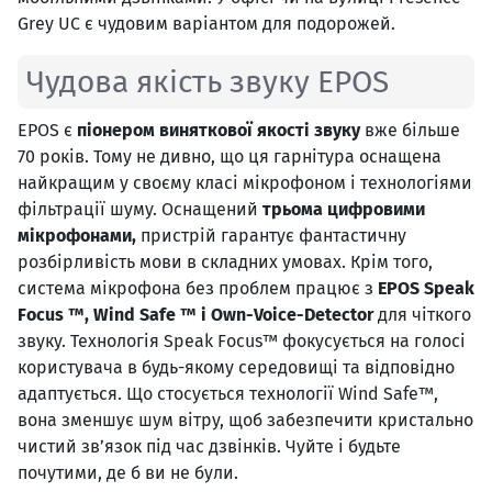
Grey UC є чудовим варіантом для подорожей.
Чудова якість звуку EPOS
EPOS є
піонером виняткової якості звуку
вже більше
70 років. Тому не дивно, що ця гарнітура оснащена
найкращим у своєму класі мікрофоном і технологіями
фільтрації шуму. Оснащений
трьома цифровими
мікрофонами,
пристрій гарантує фантастичну
розбірливість мови в складних умовах. Крім того,
система мікрофона без проблем працює з
EPOS Speak
Focus ™, Wind Safe ™ і Own-Voice-Detector
для чіткого
звуку. Технологія Speak Focus™ фокусується на голосі
користувача в будь-якому середовищі та відповідно
адаптується. Що стосується технології Wind Safe™,
вона зменшує шум вітру, щоб забезпечити кристально
чистий зв’язок під час дзвінків. Чуйте і будьте
почутими, де б ви не були.