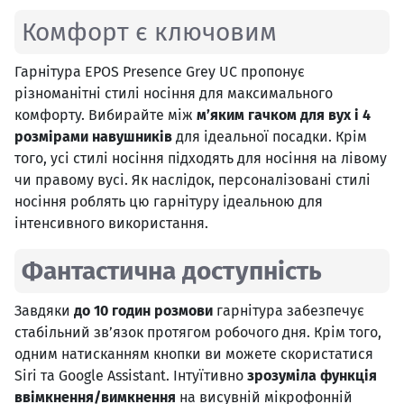
Комфорт є ключовим
Гарнітура EPOS Presence Grey UC пропонує
різноманітні стилі носіння для максимального
комфорту. Вибирайте між
м’яким гачком для вух і 4
розмірами навушників
для ідеальної посадки. Крім
того, усі стилі носіння підходять для носіння на лівому
чи правому вусі. Як наслідок, персоналізовані стилі
носіння роблять цю гарнітуру ідеальною для
інтенсивного використання.
Фантастична доступність
Завдяки
до 10 годин розмови
гарнітура забезпечує
стабільний зв’язок протягом робочого дня. Крім того,
одним натисканням кнопки ви можете скористатися
Siri та Google Assistant. Інтуїтивно
зрозуміла функція
ввімкнення/вимкнення
на висувній мікрофонній