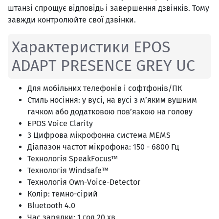
штанзі спрощує відповідь і завершення дзвінків. Тому
завжди контролюйте свої дзвінки.
Характеристики EPOS
ADAPT PRESENCE GREY UC
Для мобільних телефонів і софтфонів/ПК
Стиль носіння: у вусі, на вусі з м’яким вушним
гачком або додатковою пов’язкою на голову
EPOS Voice Clarity
3 Цифрова мікрофонна система MEMS
Діапазон частот мікрофона: 150 - 6800 Гц
Технологія SpeakFocus™
Технологія Windsafe™
Технологія Own-Voice-Detector
Колір: темно-сірий
Bluetooth 4.0
Час зарядки: 1 год 20 хв