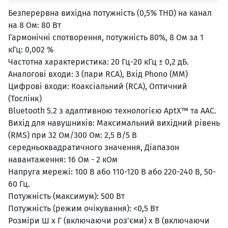
Безперервна вихідна потужність (0,5% THD) на канал
на 8 Ом: 80 Вт
Гармонічні спотворення, потужність 80%, 8 Ом за 1
кГц: 0,002 %
Частотна характеристика: 20 Гц-20 кГц ± 0,2 дБ.
Аналогові входи: 3 (пари RCA), Вхід Phono (ММ)
Цифрові входи: Коаксіальний (RCA), Оптичний
(Тослінк)
Bluetooth 5.2 з адаптивною технологією AptX™ та AAC.
Вихід для навушників: Максимальний вихідний рівень
(RMS) при 32 Ом/300 Ом: 2,5 В/5 В
середньоквадратичного значення, Діапазон
навантаження: 16 Ом - 2 кОм
Напруга мережі: 100 В або 110-120 В або 220-240 В, 50-
60 Гц.
Потужність (максимум): 500 Вт
Потужність (режим очікування): <0,5 Вт
Розміри Ш x Г (включаючи роз'єми) x В (включаючи