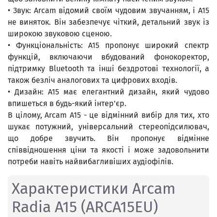
• Звук: Arcam відомий своїм чудовим звучанням, і A15
не виняток. Він забезпечує чіткий, детальний звук із
широкою звуковою сценою.
• Функціональність: A15 пропонує широкий спектр
функцій, включаючи вбудований фонокоректор,
підтримку Bluetooth та інші бездротові технології, а
також безліч аналогових та цифрових входів.
• Дизайн: A15 має елегантний дизайн, який чудово
впишеться в будь-який інтер'єр.
В цілому, Arcam A15 - це відмінний вибір для тих, хто
шукає потужний, універсальний стереопідсилювач,
що добре звучить. Він пропонує відмінне
співвідношення ціни та якості і може задовольнити
потреби навіть найвибагливіших аудіофілів.
Характеристики Arcam
Radia A15 (ARCA15EU)