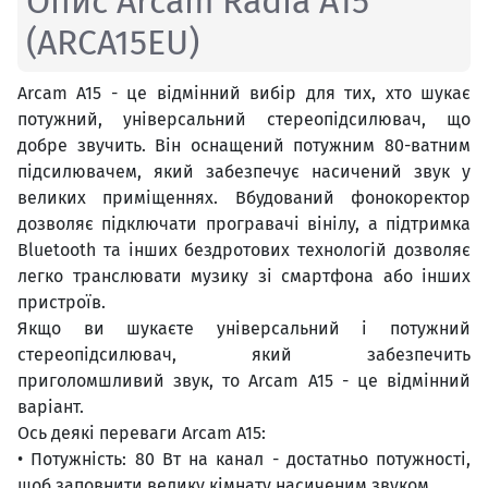
Опис Arcam Radia A15
(ARCA15EU)
Arcam A15 - це відмінний вибір для тих, хто шукає
потужний, універсальний стереопідсилювач, що
добре звучить. Він оснащений потужним 80-ватним
підсилювачем, який забезпечує насичений звук у
великих приміщеннях. Вбудований фонокоректор
дозволяє підключати програвачі вінілу, а підтримка
Bluetooth та інших бездротових технологій дозволяє
легко транслювати музику зі смартфона або інших
пристроїв.
Якщо ви шукаєте універсальний і потужний
стереопідсилювач, який забезпечить
приголомшливий звук, то Arcam A15 - це відмінний
варіант.
Ось деякі переваги Arcam A15:
• Потужність: 80 Вт на канал - достатньо потужності,
щоб заповнити велику кімнату насиченим звуком.