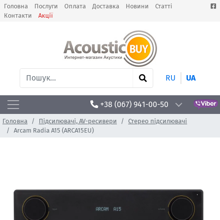
Головна
Послуги
Оплата
Доставка
Новини
Статті
Контакти
Акції
RU
UA
+38 (067) 941-00-50
Головна
Підсилювачі, AV-ресивери
Стерео підсилювачі
Arcam Radia A15 (ARCA15EU)