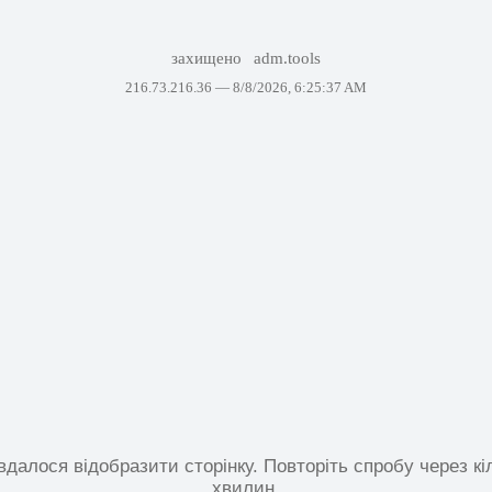
захищено
adm.tools
216.73.216.36 —
8/8/2026, 6:25:37 AM
вдалося відобразити сторінку. Повторіть спробу через кі
хвилин.