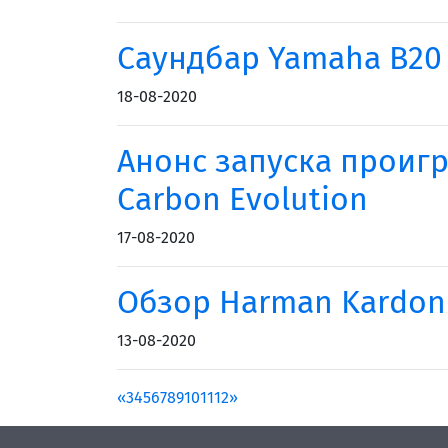
Саундбар Yamaha B20 
18-08-2020
Анонс запуска проигр
Carbon Evolution
17-08-2020
Обзор Harman Kardon 
13-08-2020
«
3
4
5
6
7
8
9
10
11
12
»