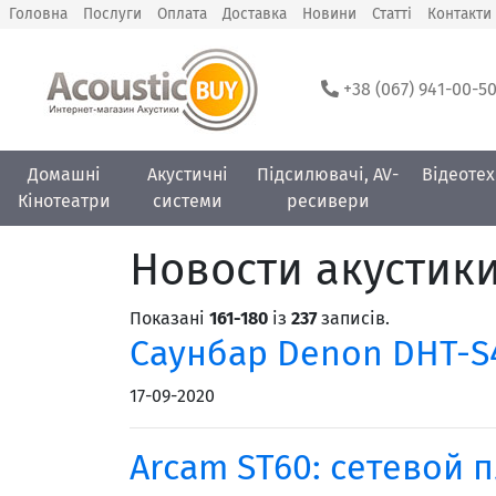
Головна
Послуги
Оплата
Доставка
Новини
Статті
Контакти
+38 (067) 941-00-5
Домашні
Акустичні
Підсилювачі, AV-
Відеотех
Кінотеатри
системи
ресивери
Новости акустик
Показані
161-180
із
237
записів.
Саунбар Denon DHT-S
17-09-2020
Arcam ST60: сетевой