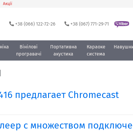
Акції
0
+38 (066) 122-72-26
+38 (067) 771-29-71
ніка
Вінілові
Портативна
Караоке
Навушн
програвачі
акустика
система
и
416 предлагает Chromecast
 плеер с множеством подключ