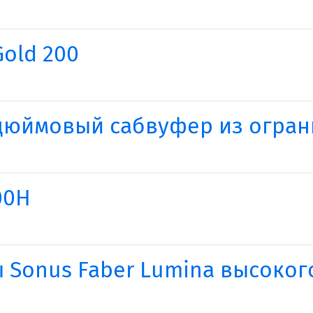
Gold 200
2-дюймовый сабвуфер из огра
00H
 Sonus Faber Lumina высоког