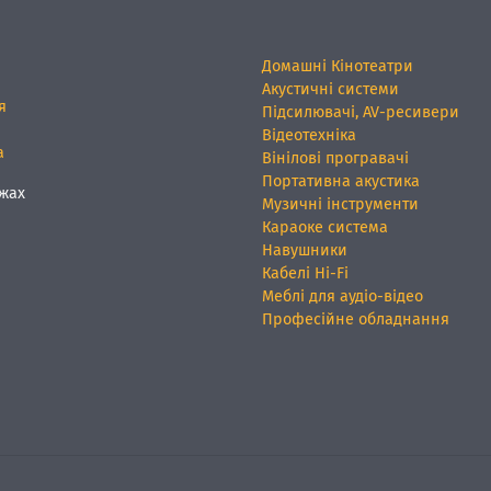
Домашні Кінотеатри
Акустичні системи
я
Підсилювачі, AV-ресивери
Відеотехніка
а
Вінілові програвачі
Портативна акустика
жах
Музичні інструменти
Караоке система
Навушники
Кабелі Hi-Fi
Меблі для аудіо-відео
Професійне обладнання