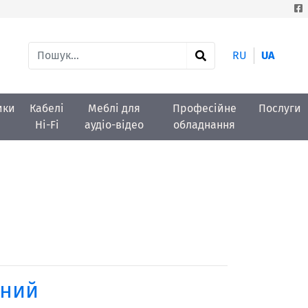
RU
UA
ики
Кабелі
Меблі для
Професійне
Послуги
Hi-Fi
аудіо-відео
обладнання
ений