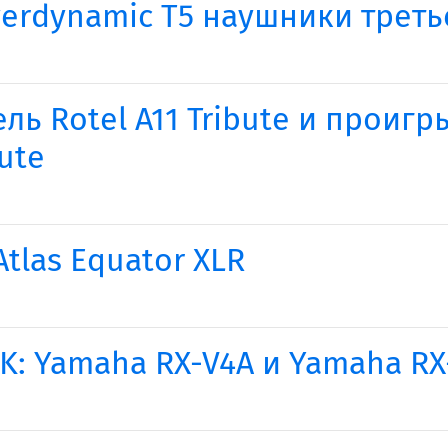
yerdynamic T5 наушники трет
ль Rotel A11 Tribute и проиг
ute
las Equator XLR
: Yamaha RX-V4A и Yamaha RX