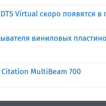
DTS Virtual скоро появятся в
ывателя виниловых пластинок
Citation MultiBeam 700