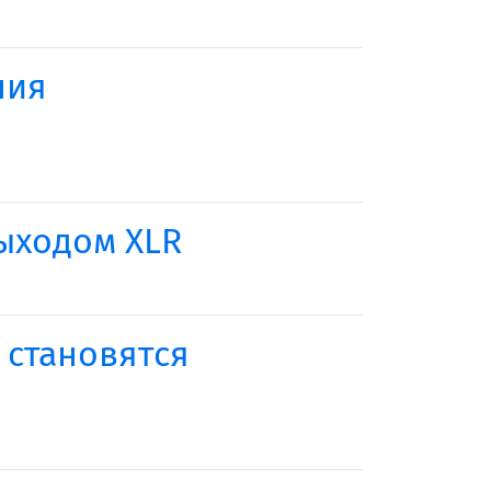
ния
ыходом XLR
 становятся