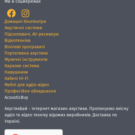
Ми в соцмережах
Домашні Кінотеатри
Акустичні системи
Підсилювачі, AV-ресивери
Відеотехніка
Вінілові програвачі
Портативна акустика
Музичні інструменти
Караоке система
Навушники
Кабелі Hi-Fi
Меблі для аудіо-відео
Професійне обладнання
AcousticBuy
АкустикБай - інтернет магазин акустики. Пропонуємо якісну
аудіо та відео техніку відомих виробників. Доставка по
Україні.