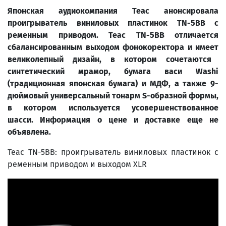
Японская аудиокомпания Teac анонсировала
проигрыватель виниловых пластинок TN-5BB с
ременным приводом. Teac TN-5BB отличается
сбалансированным выходом
фонокоректора
и имеет
великолепный дизайн
, в котором сочетаются
синтетический мрамор, бумага васи
Washi
(традиционная японская бумага) и МДФ, а также 9-
дюймовый универсальный
тонарм
S-образной формы,
в котором используется усовершенствованн
ое
шасси
. Информация о цене и доставке еще не
объявлена.
Teac TN-5BB: проигрыватель виниловых пластинок с
ременным приводом и выходом XLR