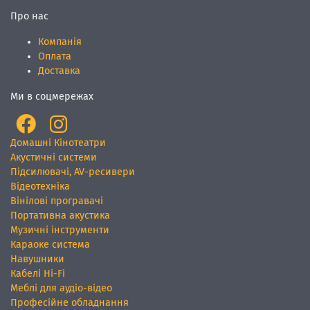
Про нас
Компанія
Оплата
Доставка
Ми в соцмережах
Домашні Кінотеатри
Акустичні системи
Підсилювачі, AV-ресивери
Відеотехніка
Вінілові програвачі
Портативна акустика
Музичні інструменти
Караоке система
Навушники
Кабелі Hi-Fi
Меблі для аудіо-відео
Професійне обладнання