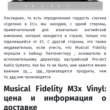
Последнее, то есть определенная гордость слогана
«Сделано в ЕС», мы находим, с одной стороны,
примечательной для изначально английской
компании, которая находится в стране, только что
отделившейся от ЕС. С другой стороны, это также
неудивительно, если учесть, что Musical Fidelity
перешла к Хайнцу Лихтенеггеру , основателю и
исполнительному директору австрийской Pro-Ject
Audio Systems. Как бы то ни было, нам кажется менее
важным
то
,
где
производятся продукты, чем
то,
как
они производятся.
Musical
Fidelity
M
3
x
Vinyl
:
цена и информация о
доставке