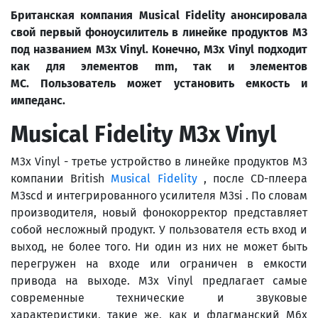
Британская компания
Musical
Fidelity
анонсировала
свой первый фоноусилитель в линейке продуктов
M
3
под названием
M
3
x
Vinyl
.
Конечно,
M
3
x
Vinyl
подходит
как для элементов
mm
, так и элементов
MC
.
Пользователь может установить емкость и
импеданс.
Musical Fidelity M3x Vinyl
M3x Vinyl - третье устройство в линейке продуктов M3
компании British
Musical Fidelity
, после CD-плеера
M3scd и интегрированного усилителя M3si . По словам
производителя, новый фонокорректор представляет
собой несложный продукт. У пользователя есть вход и
выход, не более того. Ни один из них не может быть
перегружен на входе или ограничен в емкости
привода на выходе. M3x Vinyl предлагает самые
современные технические и звуковые
характеристики, такие же, как и флагманский M6x