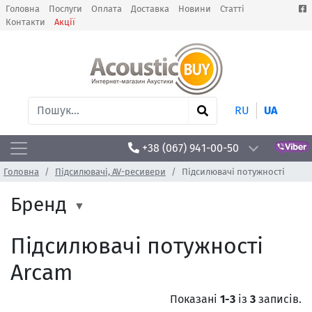
Головна
Послуги
Оплата
Доставка
Новини
Статті
Контакти
Акції
RU
UA
+38 (067) 941-00-50
Головна
Підсилювачі, AV-ресивери
Підсилювачі потужності
Бренд
Підсилювачі потужності
Arcam
Показані
1-3
із
3
записів.