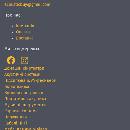
acousticbuy@gmail.com
Про нас
Компанія
Оплата
Доставка
Ми в соцмережах
Домашні Кінотеатри
Акустичні системи
Підсилювачі, AV-ресивери
Відеотехніка
Вінілові програвачі
Портативна акустика
Музичні інструменти
Караоке система
Навушники
Кабелі Hi-Fi
Меблі для аудіо-відео