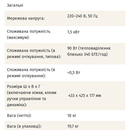
Загальні
220–240 В, 50 Гц
Мережева напруга:
Споживана потужність
1,5 кВт
(максимум):
90 Вт (тепловиділення
Споживана потужність (в
близько 340 БТЕ/год)
режимі очікування, типова):
Споживана потужність (в
<0,5 Вт
режимі очікування):
Розміри Ш х В х Г
(включаючи ніжки, клеми
433 х 425 х 177 мм
ручки управління та
динаміка):
Вага (нетто):
18 кг
Вага (в упаковці):
19,7 кг