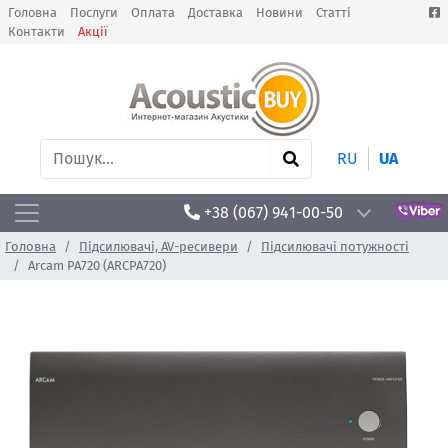
Головна
Послуги
Оплата
Доставка
Новини
Статті
Контакти
Акції
RU
UA
+38 (067) 941-00-50
Головна
Підсилювачі, AV-ресивери
Підсилювачі потужності
Arcam PA720 (ARCPA720)