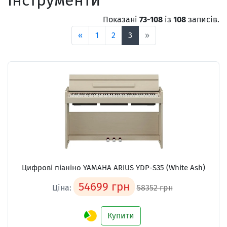
інструменти
Показані
73-108
із
108
записів.
«
1
2
3
»
Цифрові піаніно YAMAHA ARIUS YDP-S35 (White Ash)
54699 грн
Ціна:
58352 грн
Купити