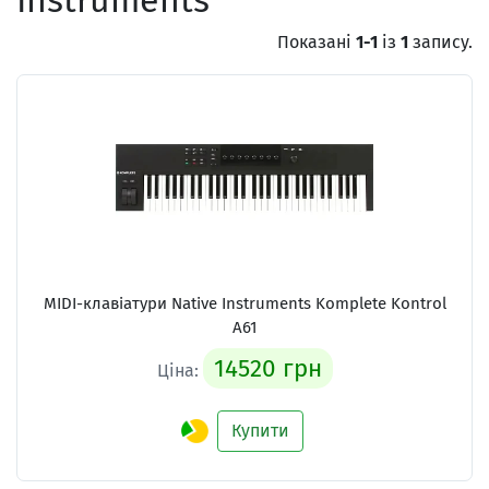
Instruments
Показані
1-1
із
1
запису.
MIDI-клавіатури Native Instruments Komplete Kontrol
A61
14520 грн
Ціна:
Купити