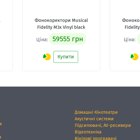
l
Фонокоректори Musical
Фонокор
Fidelity M3x Vinyl black
Fidelit
59555 грн
Ціна:
Ціна:
Купити
Домашні Кінотеатри
Акустичні системи
я
Підсилювачі, AV-ресивери
Відеотехніка
а
Вінілові програвачі