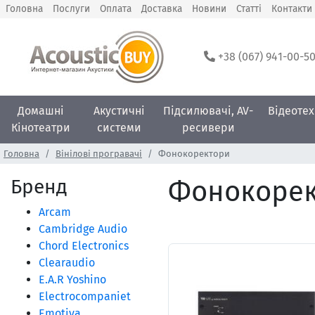
Головна
Послуги
Оплата
Доставка
Новини
Статті
Контакти
+38 (067) 941-00-5
Домашні
Акустичні
Підсилювачі, AV-
Відеотех
Кінотеатри
системи
ресивери
Головна
Вінілові програвачі
Фонокоректори
Бренд
Фонокорект
Arcam
Cambridge Audio
Chord Electronics
Clearaudio
E.A.R Yoshino
Electrocompaniet
Emotiva