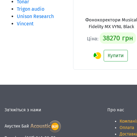
Tonar
Trigon audio
Unison Research
Фонокоректори Musica
Vincent
Fidelity MX VYNL Black
38270 грн
Ціна:
Купити
Зв'яжіться з нами
Про нас
Компані
Акустик Бай
Оплата
Доставк