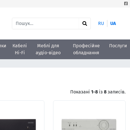
RU
UA
ики
Кабелі
Меблі для
Професійне
Послуги
Hi-Fi
аудіо-відео
обладнання
Показані
1-8
із
8
записів.