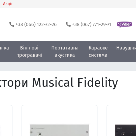
Акції
0
+38 (066) 122-72-26
+38 (067) 771-29-71
ніка
Вінілові
Портативна
Караоке
Навушн
програвачі
акустика
система
ори Musical Fidelity