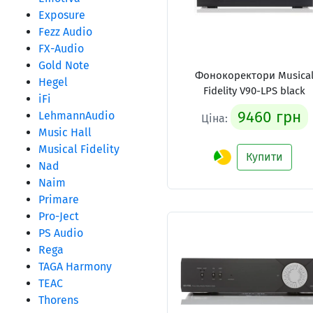
Exposure
Fezz Audio
FX-Audio
Gold Note
Фонокоректори Musica
Hegel
Fidelity V90-LPS black
iFi
9460 грн
LehmannAudio
Ціна:
Music Hall
Musical Fidelity
Купити
Nad
Naim
Primare
Pro-Ject
PS Audio
Rega
TAGA Harmony
TEAC
Thorens