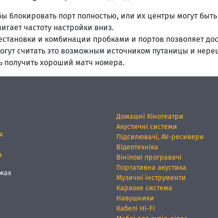
бы блокировать порт полностью, или их центры могут быт
игает частоту настройки вниз.
естановки и комбинации пробками и портов позволяет до
огут считать это возможным источником путаницы и нереш
ь получить хороший матч номера.
Домашні Кінотеатри
Акустичні системи
я
Підсилювачі, AV-ресивери
Відеотехніка
а
Вінілові програвачі
Портативна акустика
жах
Музичні інструменти
Караоке система
Навушники
Кабелі Hi-Fi