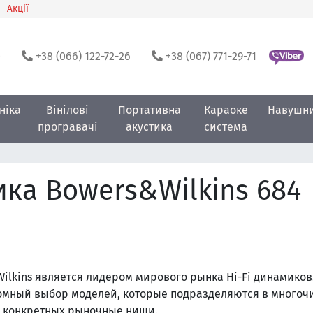
Акції
0
+38 (066) 122-72-26
+38 (067) 771-29-71
ніка
Вінілові
Портативна
Караоке
Навушн
програвачі
акустика
система
ка Bowers&Wilkins 684
ilkins является лидером мирового рынка Hi-Fi динамиков
омный выбор моделей, которые подразделяются в многоч
 конкретных рыночные ниши.