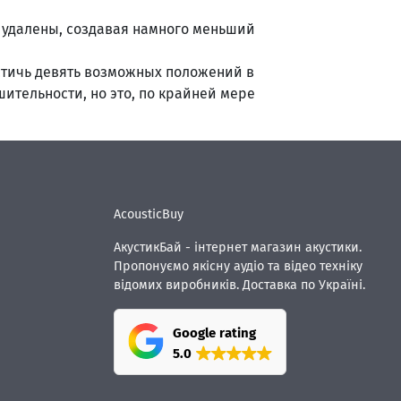
ь удалены, создавая намного меньший
стичь девять возможных положений в
ительности, но это, по крайней мере
AcousticBuy
АкустикБай - інтернет магазин акустики.
Пропонуємо якісну аудіо та відео техніку
відомих виробників. Доставка по Україні.
Google rating
5.0