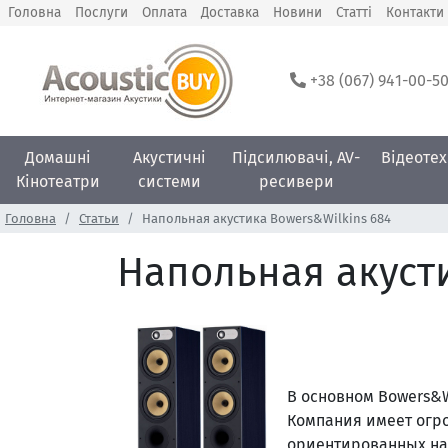
Головна
Послуги
Оплата
Доставка
Новини
Статті
Контакти
+38 (067) 941-00-5
Домашні
Акустичні
Підсилювачі, AV-
Відеотех
Кінотеатри
системи
ресивери
Головна
Статьи
Напольная акустика Bowers&Wilkins 684
Напольная акусти
В основном Bowers&W
Компания имеет огр
ориентированных на