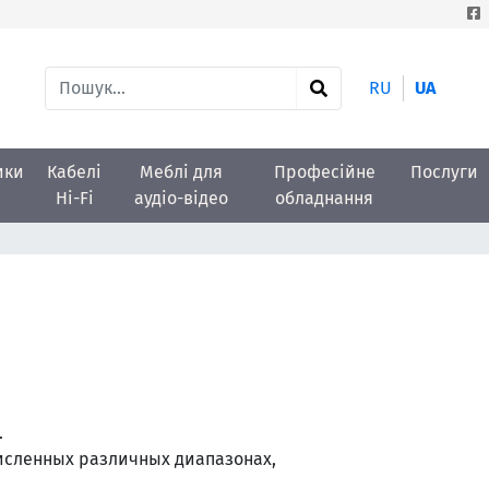
RU
UA
ики
Кабелі
Меблі для
Професійне
Послуги
Hi-Fi
аудіо-відео
обладнання
.
исленных различных диапазонах,