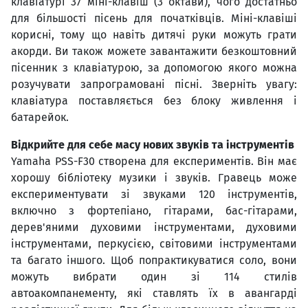
клавіатурі 37 міні-клавіш (3 октави), чого достатньо
для більшості пісень для початківців. Міні-клавіші
корисні, тому що навіть дитячі руки можуть грати
акорди. Ви також можете завантажити безкоштовний
пісенник з клавіатурою, за допомогою якого можна
розучувати запрограмовані пісні. Зверніть увагу:
клавіатура поставляється без блоку живлення і
батарейок.
Відкрийте для себе масу нових звуків та інструментів
Yamaha PSS-F30 створена для експериментів. Він має
хорошу бібліотеку музики і звуків. Гравець може
експериментувати зі звуками 120 інструментів,
включно з фортепіано, гітарами, бас-гітарами,
дерев'яними духовими інструментами, духовими
інструментами, перкусією, світовими інструментами
та багато іншого. Щоб попрактикуватися соло, вони
можуть вибрати один зі 114 стилів
автоакомпанементу, які ставлять їх в авангарді