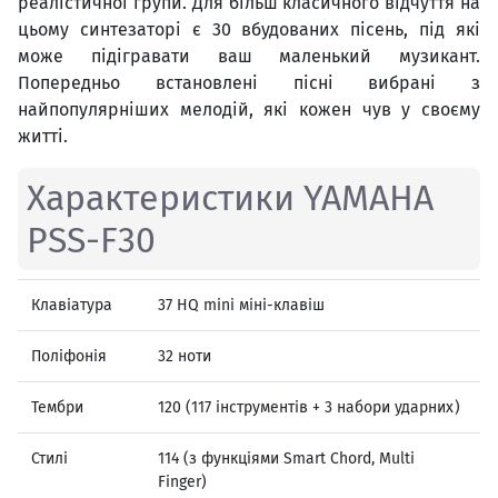
реалістичної групи. Для більш класичного відчуття на
цьому синтезаторі є 30 вбудованих пісень, під які
може підігравати ваш маленький музикант.
Попередньо встановлені пісні вибрані з
найпопулярніших мелодій, які кожен чув у своєму
житті.
Характеристики YAMAHA
PSS-F30
Клавіатура
37 HQ mini міні-клавіш
Поліфонія
32 ноти
Тембри
120 (117 інструментів + ​​3 набори ударних)
Стилі
114 (з функціями Smart Chord, Multi
Finger)