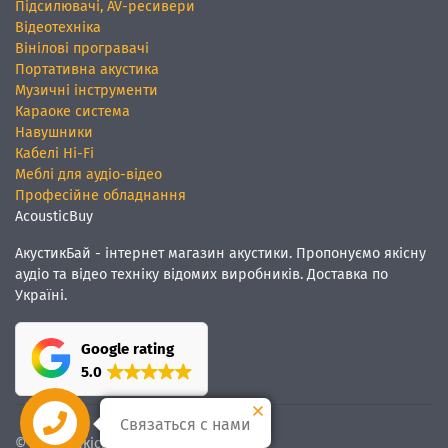
Підсилювачі, AV-ресивери
Відеотехніка
Вінілові програвачі
Портативна акустика
Музичні інструменти
Караоке система
Навушники
Кабелі Hi-Fi
Меблі для аудіо-відео
Професійне обладнання
AcousticBuy
АкустикБай - інтернет магазин акустики. Пропонуємо якісну
аудіо та відео техніку відомих виробників. Доставка по
Україні.
Google rating
5.0
Связаться с нами
© Ми
якісний звук