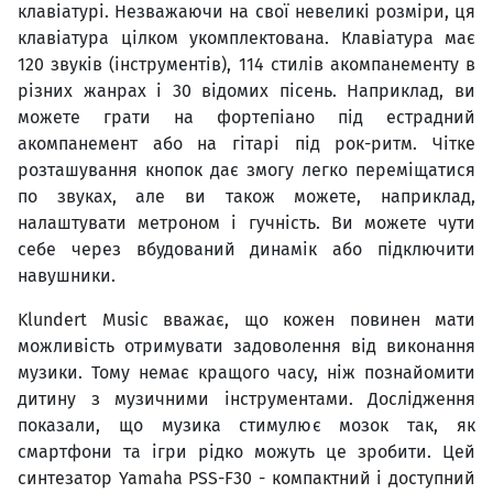
клавіатурі. Незважаючи на свої невеликі розміри, ця
клавіатура цілком укомплектована. Клавіатура має
120 звуків (інструментів), 114 стилів акомпанементу в
різних жанрах і 30 відомих пісень. Наприклад, ви
можете грати на фортепіано під естрадний
акомпанемент або на гітарі під рок-ритм. Чітке
розташування кнопок дає змогу легко переміщатися
по звуках, але ви також можете, наприклад,
налаштувати метроном і гучність. Ви можете чути
себе через вбудований динамік або підключити
навушники.
Klundert Music вважає, що кожен повинен мати
можливість отримувати задоволення від виконання
музики. Тому немає кращого часу, ніж познайомити
дитину з музичними інструментами. Дослідження
показали, що музика стимулює мозок так, як
смартфони та ігри рідко можуть це зробити. Цей
синтезатор Yamaha PSS-F30 - компактний і доступний