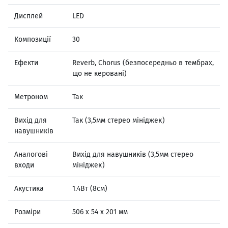
Дисплей
LED
Композиції
30
Ефекти
Reverb, Chorus (безпосередньо в тембрах,
що не керовані)
Метроном
Так
Вихід для
Так (3,5мм стерео мініджек)
навушників
Аналогові
Вихід для навушників (3,5мм стерео
входи
мініджек)
Акустика
1.4Вт (8см)
Розміри
506 х 54 х 201 мм