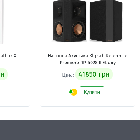
latbox XL
Настінна Акустика
Klipsch Reference
Premiere RP-502S II Ebony
рн
41850 грн
Ціна:
Купити