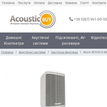
Головна
Послуги
Оплата
Доставка
Новини
Статті
Контакти
+38 (067) 941-00-5
Домашні
Акустичні
Підсилювачі, AV-
Відеотех
Кінотеатри
системи
ресивери
Головна
Акустичні системи
Настінна Акустика
Work ATHOS 6 W