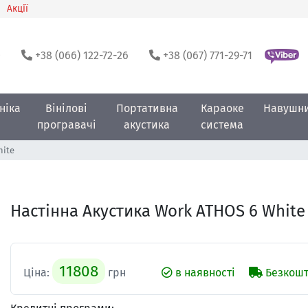
Акції
0
+38 (066) 122-72-26
+38 (067) 771-29-71
ніка
Вінілові
Портативна
Караоке
Навушн
програвачі
акустика
система
hite
Настінна Акустика Work ATHOS 6 White
11808
Ціна:
грн
в наявності
Безкошт