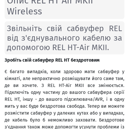
Опис REL HT Air MKII
Wireless
Звільніть свій сабвуфер REL
від з'єднувального кабелю за
допомогою REL HT-Air MKII.
Зробіть свій сабвуфер REL HT бездротовим
Є багато випадків, коли здорово мати сабвуфер у
кімнаті, але непрактично розміщувати його саме там,
де ви хочете. З REL HT-Air MKII все змінюється.
Підключіть одну частину до вашого сабвуфера серії
REL HT, іншу - до вашого підсилювача/AVR, і в одну
мить у вас буде бездротова свобода. Тепер ви можете
розмістити сабвуфер у далеких кутах або у випадках,
де кабель було б неможливо заховати. Бездротове
з'єднання також може допомогти усунути проблеми із