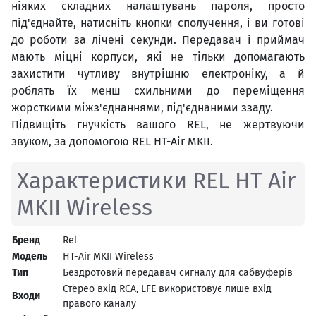
ніяких складних налаштувань пароля, просто
під'єднайте, натисніть кнопки сполучення, і ви готові
до роботи за лічені секунди. Передавач і приймач
мають міцні корпуси, які не тільки допомагають
захистити чутливу внутрішню електроніку, а й
роблять їх менш схильними до переміщення
жорсткими міжз'єднаннями, під'єднаними ззаду.
Підвищіть гнучкість вашого REL, не жертвуючи
звуком, за допомогою REL HT-Air MKII.
Характеристики REL HT Air
MKII Wireless
Бренд
Rel
Модель
HT-Air MKII Wireless
Тип
Бездротовий передавач сигналу для сабвуферів
Стерео вхід RCA, LFE використовує лише вхід
Входи
правого каналу