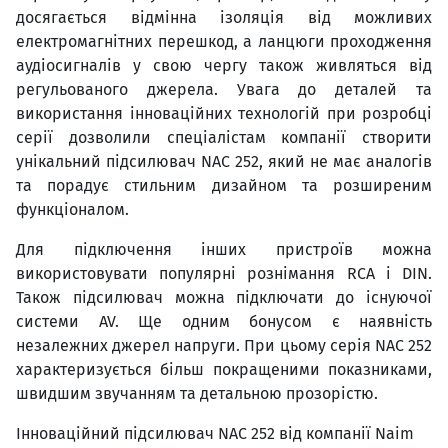
досягається відмінна ізоляція від можливих
електромагнітних перешкод, а ланцюги проходження
аудіосигналів у свою чергу також живляться від
регульованого джерела. Увага до деталей та
використання інноваційних технологій при розробці
серії дозволили спеціалістам компанії створити
унікальний підсилювач NAC 252, який не має аналогів
та порадує стильним дизайном та розширеним
функціоналом.
Для підключення інших пристроїв можна
використовувати популярні рознімання RCA і DIN.
Також підсилювач можна підключати до існуючої
системи AV. Ще одним бонусом є наявність
незалежних джерел напруги. При цьому серія NAC 252
характеризується більш покращеними показниками,
швидшим звучанням та детальною прозорістю.
Інноваційний підсилювач NAC 252 від компанії Naim