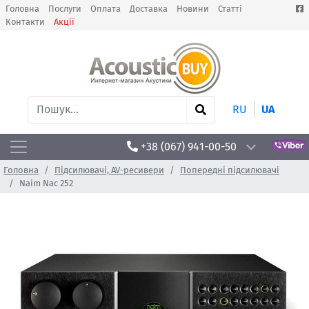
Головна
Послуги
Оплата
Доставка
Новини
Статті
Контакти
Акції
RU
UA
+38 (067) 941-00-50
Головна
Підсилювачі, AV-ресивери
Попередні підсилювачі
Naim Nac 252