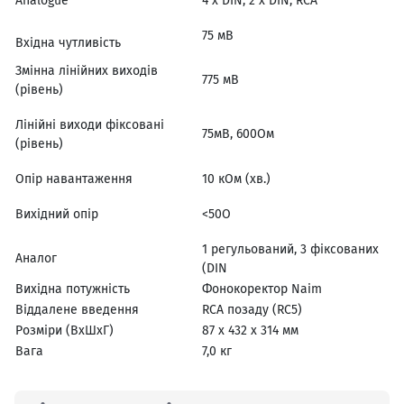
Analogue
4 х DIN, 2 х DIN, RCA
75 мВ
Вхідна чутливість
Змінна лінійних виходів
775 мВ
(рівень)
Лінійні виходи фіксовані
75мВ, 600Ом
(рівень)
Опір навантаження
10 кОм (хв.)
Вихідний опір
<50О
1 регульований, 3 фіксованих
Аналог
(DIN
Вихідна потужність
Фонокоректор Naim
Віддалене введення
RCA позаду (RC5)
Розміри (ВхШхГ)
87 х 432 х 314 мм
Вага
7,0 кг