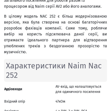
загального посилення для роботи разом із
процесором від Naim серії AV2 або його аналогами.
В цілому модель NAC 252 є більш модернізованою
версією, яка була створена на основі багаторічних
розробок фахівців компанії. Саме тому, роблячи
вибір на користь підсилювача даної серії, ви
отримаєте ідеального партнера для відтворення
улюблених треків з бездоганною прозорістю та
музичністю.
Характеристики Naim Nac
252
AV-вхід, що налаштовується
Аудіовходи
для одиничного посилення
Вхідний опір
47кОм