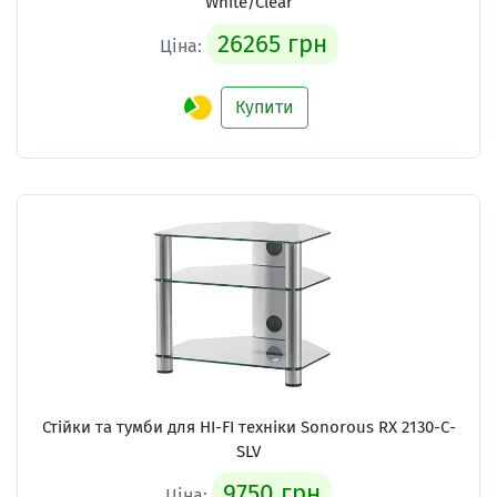
White/Clear
26265 грн
Ціна:
Купити
Стійки та тумби для HI-FI техніки
Sonorous RX 2130-C-
SLV
9750 грн
Ціна: