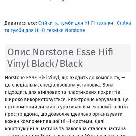
Дивитися все:
Стійки та тумби для HI-FI техніки
,
Стійки
та тумби для HI-FI техніки Norstone
Опис Norstone Esse Hifi
Vinyl Black/Black
Norstone ESSE HiFi Vinyl, що входить до комплекту, —
це спеціальна, спеціалізована установка. Вона
підходить для вінілових та пластикових покриттів і
широко використовується. Електронне керування. Це
ергономічний дизайн з урахуванням економії коштів.
простір вдома, що дозволяє ідеально організувати
кожен компонент вашої Hi-Fi-системи. Далі
конструкційна частина та лакована сталева частина
та три частини Зніміть вагу ваги з 40 кг до ваги ваги