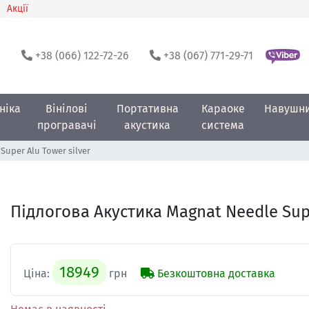
Акції
0
+38 (066) 122-72-26
+38 (067) 771-29-71
ніка
Вінілові
Портативна
Караоке
Навушн
програвачі
акустика
система
Super Alu Tower silver
Підлогова Акустика Magnat Needle Supe
18949
Ціна:
грн
Безкоштовна доставка