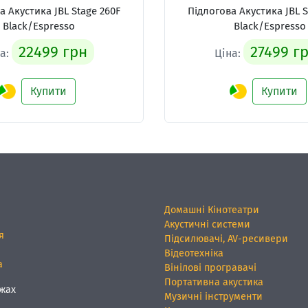
ва Акустика
JBL Stage 260F
Підлогова Акустика
JBL 
Black/Espresso
Black/Espresso
22499 грн
27499 г
на:
Ціна:
Купити
Купити
Домашні Кінотеатри
Акустичні системи
я
Підсилювачі, AV-ресивери
Відеотехніка
а
Вінілові програвачі
Портативна акустика
жах
Музичні інструменти