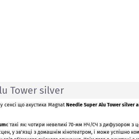
u Tower silver
му сенсі що акустика Magnat
Needle Super Alu Tower silver 
ium
є такі як: чотири невеликі 70-мм НЧ/СЧ з дифузором з ц
цен, у зв'язці з домашнім кінотеатром, і може успішно 