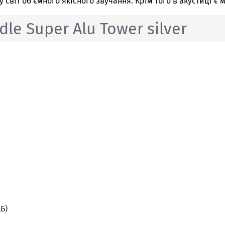
світ об'ємного якісного звучання. Крім того в акустиці є 
e Super Alu Tower silver
Б)