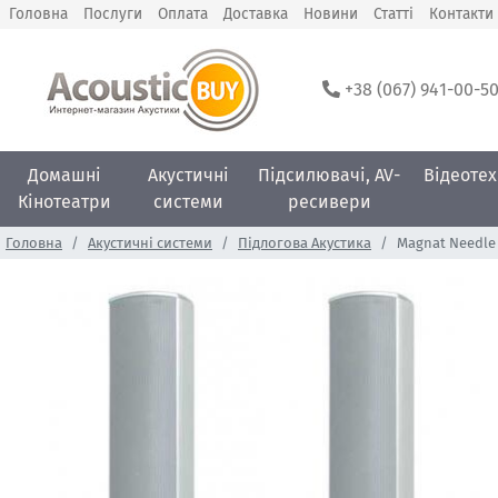
Головна
Послуги
Оплата
Доставка
Новини
Статті
Контакти
+38 (067) 941-00-5
Домашні
Акустичні
Підсилювачі, AV-
Відеотех
Кінотеатри
системи
ресивери
Головна
Акустичні системи
Підлогова Акустика
Magnat Needle 