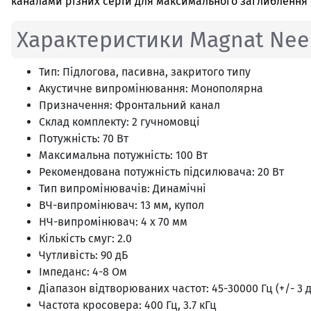
каналами різних серій для максимального заглиблення у 
Характеристики Magnat Needl
Тип: Підлогова, пасивна, закритого типу
Акустичне випромінювання: Монополярна
Призначення: Фронтальний канал
Склад комплекту: 2 гучномовці
Потужність: 70 Вт
Максимальна потужність: 100 Вт
Рекомендована потужність підсилювача: 20 Вт
Тип випромінювачів: Динамічні
ВЧ-випромінювач: 13 мм, купол
НЧ-випромінювач: 4 x 70 мм
Кількість смуг: 2.0
Чутливість: 90 дБ
Імпеданс: 4-8 Ом
Діапазон відтворюваних частот: 45-30000 Гц (+/- 3 д
Частота кросовера: 400 Гц, 3.7 кГц