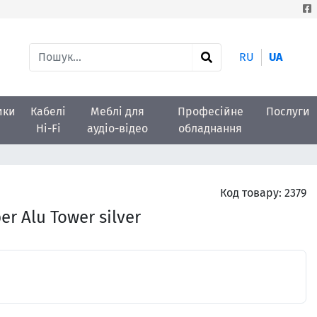
RU
UA
ики
Кабелі
Меблі для
Професійне
Послуги
Hi-Fi
аудіо-відео
обладнання
Код товару:
2379
r Alu Tower silver