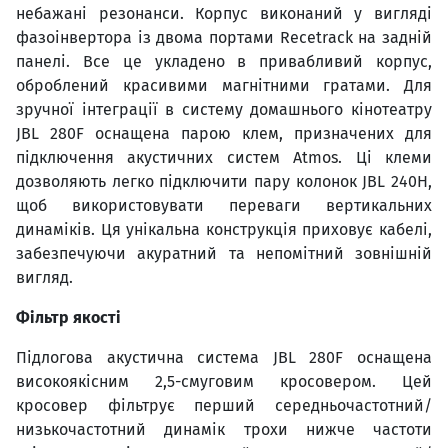
небажані резонанси. Корпус виконаний у вигляді
фазоінвертора із двома портами Recetrack на задній
панелі. Все це укладено в привабливий корпус,
оброблений красивими магнітними гратами. Для
зручної інтеграції в систему домашнього кінотеатру
JBL 280F оснащена парою клем, призначених для
підключення акустичних систем Atmos. Ці клеми
дозволяють легко підключити пару колонок JBL 240H,
щоб використовувати переваги вертикальних
динаміків. Ця унікальна конструкція приховує кабелі,
забезпечуючи акуратний та непомітний зовнішній
вигляд.
Фільтр якості
Підлогова акустична система JBL 280F оснащена
високоякісним 2,5-смуговим кросовером. Цей
кросовер фільтрує перший середньочастотний/
низькочастотний динамік трохи нижче частоти