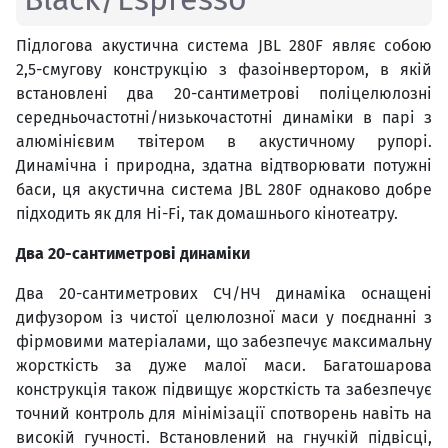
Підлогова акустична система JBL 280F являє собою
2,5-смугову конструкцію з фазоінвертором, в якій
встановлені два 20-сантиметрові поліцелюлозні
середньочастотні/низькочастотні динаміки в парі з
алюмінієвим твітером в акустичному рупорі.
Динамічна і природна, здатна відтворювати потужні
баси, ця акустична система JBL 280F однаково добре
підходить як для Hi-Fi, так домашнього кінотеатру.
Два 20-сантиметрові динаміки
Два 20-сантиметрових СЧ/НЧ динаміка оснащені
дифузором із чистої целюлозної маси у поєднанні з
фірмовими матеріалами, що забезпечує максимальну
жорсткість за дуже малої маси. Багатошарова
конструкція також підвищує жорсткість та забезпечує
точний контроль для мінімізації спотворень навіть на
високій гучності. Встановлений на гнучкій підвісці,