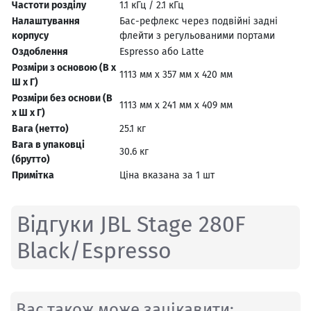
Частоти розділу
1.1 кГц / 2.1 кГц
Налаштування
Бас-рефлекс через подвійні задні
корпусу
флейти з регульованими портами
Оздоблення
Espresso або Latte
Розміри з основою (В х
1113 мм x 357 мм x 420 мм
Ш х Г)
Розміри без основи (В
1113 мм x 241 мм x 409 мм
х Ш х Г)
Вага (нетто)
25.1 кг
Вага в упаковці
30.6 кг
(брутто)
Примітка
Ціна вказана за 1 шт
Відгуки JBL Stage 280F
Black/Espresso
Вас також може зацікавити: