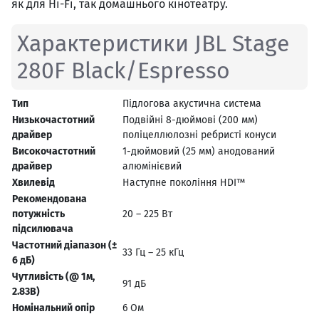
як для Hi-Fi, так домашнього кінотеатру.
Характеристики JBL Stage
280F Black/Espresso
Тип
Підлогова акустична система
Низькочастотний
Подвійні 8-дюймові (200 мм)
драйвер
поліцеллюлозні ребристі конуси
Високочастотний
1-дюймовий (25 мм) анодований
драйвер
алюмінієвий
Хвилевід
Наступне покоління HDI™
Рекомендована
потужність
20 – 225 Вт
підсилювача
Частотний діапазон (±
33 Гц – 25 кГц
6 дБ)
Чутливість (@ 1м,
91 дБ
2.83В)
Номінальний опір
6 Ом