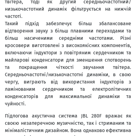
твітера, тоді як другий середньочастотний/
низькочастотний динамік фільтрується на нижчій
частоті.
Такий підхід забезпечує більш збалансоване
відтворення звуку з більш плавними переходами та
більш насиченими середніми частотами. Різні
кросовери виготовлені з високоякісних компонентів,
включаючи індуктори з повітряним сердечником та
майларові конденсатори для зменшення спотворень
та покращення чіткості звучання твітера.
Середньочастотні/низькочастотні динаміки, в свою
чергу, виграють від використання індукторів з
ламінованим сердечником та електролітичних
конденсаторів для максимальної динаміки та
чуйності.
Підлогова акустична система JBL 280F вражає як
своєю незаперечною музичністю, так і стриманим та
мінімалістичним дизайном. Вона однаково ефективна