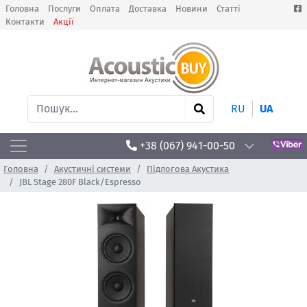
Головна
Послуги
Оплата
Доставка
Новини
Статті
Контакти
Акції
RU
UA
+38 (067) 941-00-50
Головна
Акустичні системи
Підлогова Акустика
JBL Stage 280F Black/Espresso