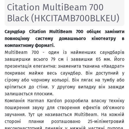
Citation MultiBeam 700
Black (HKCITAMB700BLKEU)
Саундбар Citation MultiBeam 700 обіцяє замінити
повноцінну систему домашнього кінотеатру в
компактному форматі.
MultiBeam 700 - один із найменших саундбарів
завширшки всього 79 см і заввишки 65 мм. Його
презентація елегантна: знаменита тканина «Квадрат»
покриває майже весь саундбар. Він доступний у
сірому або чорному кольорі. Він лягає на тумбу або
кріпиться до стіни. У другому випадку він завжди
залишається плоским.
Компанія Harman Kardon розробила власну техніку
поширення звуку для створення ефектів об'ємного
звучання. Тут це називається MultiBeam. На кожній
стороні планки розташовано 25-міліметровий
високочастотний динамік у нижній частині рупора,