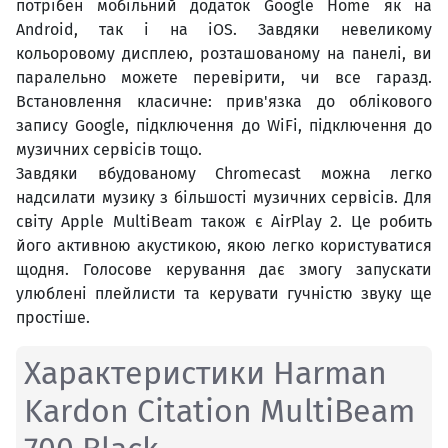
потрібен мобільний додаток Google Home як на
Android, так і на iOS. Завдяки невеликому
кольоровому дисплею, розташованому на панелі, ви
паралельно можете перевірити, чи все гаразд.
Встановлення класичне: прив'язка до облікового
запису Google, підключення до WiFi, підключення до
музичних сервісів тощо.
Завдяки вбудованому Chromecast можна легко
надсилати музику з більшості музичних сервісів. Для
світу Apple MultiBeam також є AirPlay 2. Це робить
його активною акустикою, якою легко користуватися
щодня. Голосове керування дає змогу запускати
улюблені плейлисти та керувати гучністю звуку ще
простіше.
Характеристики Harman
Kardon Citation MultiBeam