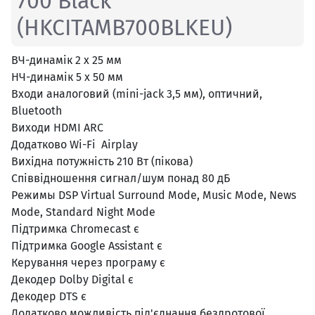
700 Black
(HKCITAMB700BLKEU)
ВЧ-динамік 2 х 25 мм
НЧ-динамік 5 х 50 мм
Входи аналоговий (mini-jack 3,5 мм), оптичний,
Bluetooth
Виходи HDMI ARC
Додатково Wi-Fi Airplay
Вихідна потужність 210 Вт (пікова)
Співвідношення сигнал/шум понад 80 дБ
Режимы DSP Virtual Surround Mode, Music Mode, News
Mode, Standard Night Mode
Підтримка Chromecast є
Підтримка Google Assistant є
Керування через програму є
Декодер Dolby Digital є
Декодер DTS є
Додатково можливість під'єднання бездротової