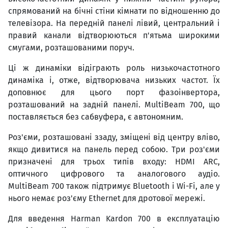
спрямований на бічні стіни кімнати по відношенню до
телевізора. На передній панелі лівий, центральний і
правий канали відтворюються п'ятьма широкими
смугами, розташованими поруч.
Ці ж динаміки відіграють роль низькочастотного
динаміка і, отже, відтворювача низьких частот. Їх
доповнює для цього порт фазоінвертора,
розташований на задній панелі. MultiBeam 700, що
поставляється без сабвуфера, є автономним.
Роз'єми, розташовані ззаду, зміщені від центру вліво,
якщо дивитися на панель перед собою. Три роз'єми
призначені для трьох типів входу: HDMI ARC,
оптичного цифрового та аналогового аудіо.
MultiBeam 700 також підтримує Bluetooth і Wi-Fi, але у
нього немає роз'єму Ethernet для дротової мережі.
Для введення Harman Kardon 700 в експлуатацію