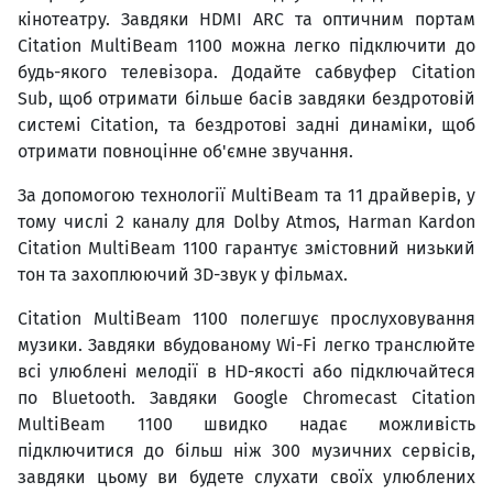
кінотеатру. Завдяки HDMI ARC та оптичним портам
Citation MultiBeam 1100 можна легко підключити до
будь-якого телевізора. Додайте сабвуфер Citation
Sub, щоб отримати більше басів завдяки бездротовій
системі Citation, та бездротові задні динаміки, щоб
отримати повноцінне об'ємне звучання.
За допомогою технології MultiBeam та 11 драйверів, у
тому числі 2 каналу для Dolby Atmos, Harman Kardon
Citation MultiBeam 1100 гарантує змістовний низький
тон та захоплюючий 3D-звук у фільмах.
Citation MultiBeam 1100 полегшує прослуховування
музики. Завдяки вбудованому Wi-Fi легко транслюйте
всі улюблені мелодії в HD-якості або підключайтеся
по Bluetooth. Завдяки Google Chromecast Citation
MultiBeam 1100 швидко надає можливість
підключитися до більш ніж 300 музичних сервісів,
завдяки цьому ви будете слухати своїх улюблених