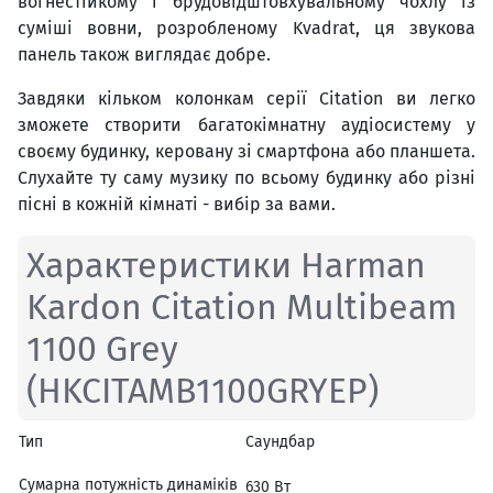
вогнестійкому і брудовідштовхувальному чохлу із
суміші вовни, розробленому Kvadrat, ця звукова
панель також виглядає добре.
Завдяки кільком колонкам серії Citation ви легко
зможете створити багатокімнатну аудіосистему у
своєму будинку, керовану зі смартфона або планшета.
Слухайте ту саму музику по всьому будинку або різні
пісні в кожній кімнаті - вибір за вами.
Характеристики Harman
Kardon Citation Multibeam
1100 Grey
(HKCITAMB1100GRYEP)
Тип
Саундбар
Сумарна потужність динаміків
630 Вт