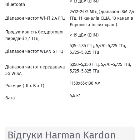
< 13 дБм (ЕІІМ)
Bluetooth
2412-2472 МГц (діапазон ISM 2,4
Діапазон частот Wi-Fi 2,4 ГГц
ГГц, 11 каналів США, 13 каналів
Європи та інших країн)
Продуктивність бездротової
< 19 дБм (ЕІІМ)
передачі 2,4 ГГц
5,15–5,35 ГГц, 5,470–5,725 ГГц,
Діапазон частот WLAN 5 ГГц
5,725–5,825 ГГц
5,150–5,350 ГГц, 5,470–5,725 ГГц,
Діапазон частот передавача
5,725–5,825 ГГц
5G WISA
1150x65x130 мм
Розміри (Ш х В х Г)
4,6 кг
Вага
Відгуки Harman Kardon