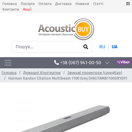
Головна
Послуги
Оплата
Доставка
Новини
Статті
Контакти
Акції
RU
UA
+38 (067) 941-00-50
Головна
Домашні Кінотеатри
Звукові проектори (саундбар)
Harman Kardon Citation Multibeam 1100 Grey (HKCITAMB1100GRYEP)