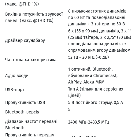
(макс. @THD 1%)
8 низькочастотних динаміків
Вихідна потужність звукової
по 60 Вт та повнодіапазонні
панелі (макс. @THD 1%)
динаміки + 3 твітери по 50 Вт
6 х (55 х 90 мм) динаміків, 3 х 1"
(25 мм) твітера, 2 х 2,75" (70 мм)
Драйвер саундбару
повнодіапазонна динаміка з
спрямованим вгору динаміком
52 Гц - 20 кГц (-6 дБ)
Частотна характеристика
1 оптичний, Bluetooth,
Аудіо входи
вбудований Chromecast,
AirPlay, Alexa MRM
Тип A (тільки для сервісних
USB-порт
цілей)
Продуктивність USB
5 В постійного струму, 0,5 А
5
Bluetooth-версія
Діапазон частот передачі
2400 МГц-2483,5 МГц
Bluetooth
Продуктивність передачі