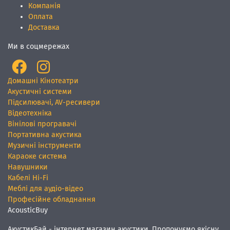
Компанія
Оплата
Доставка
Ми в соцмережах
Домашні Кінотеатри
Акустичні системи
Підсилювачі, AV-ресивери
Відеотехніка
Вінілові програвачі
Портативна акустика
Музичні інструменти
Караоке система
Навушники
Кабелі Hi-Fi
Меблі для аудіо-відео
Професійне обладнання
AcousticBuy
АкустикБай - інтернет магазин акустики. Пропонуємо якісну