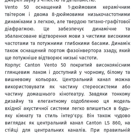
Vento 50 оснащений 1-дюймовим керамічним
твітером і двома 8-дюймовими низькочастотними
динаміками з легкою, але твердою титано-графітової
діафрагмою. Це забезпечує динамічне та
збалансоване відтворення мови з чистими високими
частотами та потужними глибокими басами. Динамік
також оснащений портом фазоінвертора ззаду, який
ще потужніше відтворює низькі частоти.
Корпус Canton Vento 50 покритий високоякісним
глянцевим лаком і доступний у чорному, білому та
вишневому кольорах. Центральний канал можна
використовувати як частину стереосистеми або
частину домашнього кінотеатру. Завдяки тонкому
дизайну та елегантному оздобленню ця модель
вхідної акустичної системи легко впишеться в будь-
яку кімнату та стиль інтер'єру. Він також чудово
виглядає як центральний канал Canton LS 860, на
стійці для центральних каналів. При правильній