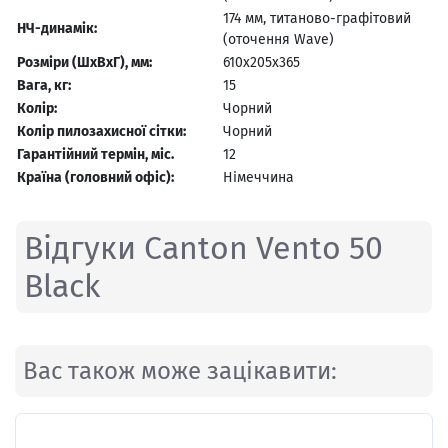
174 мм, титаново-графітовий
НЧ-динамік:
(оточення Wave)
Розміри (ШхВхГ), мм:
610х205х365
Вага, кг:
15
Колір:
Чорний
Колір пилозахисної сітки:
Чорний
Гарантійний термін, міс.
12
Країна (головний офіс):
Німеччина
Відгуки Canton Vento 50
Black
Вас також може зацікавити: