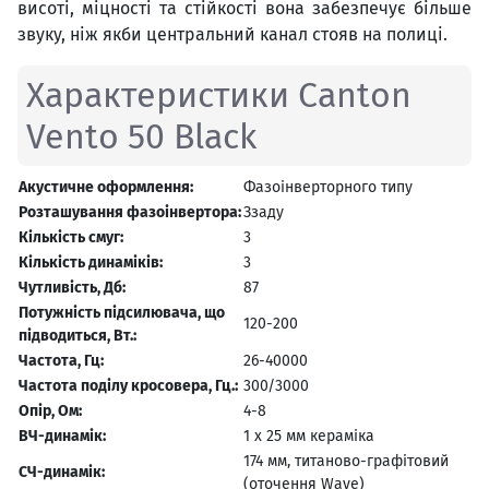
висоті, міцності та стійкості вона забезпечує більше
звуку, ніж якби центральний канал стояв на полиці.
Характеристики Canton
Vento 50 Black
Акустичне оформлення:
Фазоінверторного типу
Розташування фазоінвертора:
Ззаду
Кількість смуг:
3
Кількість динаміків:
3
Чутливість, Дб:
87
Потужність підсилювача, що
120-200
підводиться, Вт.:
Частота, Гц:
26-40000
Частота поділу кросовера, Гц.:
300/3000
Опір, Ом:
4-8
ВЧ-динамік:
1 х 25 мм кераміка
174 мм, титаново-графітовий
СЧ-динамік:
(оточення Wave)