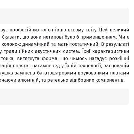
овує професійних клієнтів по всьому світу. Цей великий
. Сказати, що вони нетипові було б применшенням. Ми є
 колонок: динамічний та магнітостатичний. В результаті
у традиційних акустичних систем. Їхні характеристики
 тонка, витягнута форма, що чимось нагадує розкішні
ація полягає насамперед у їхній технології, заснованій
 котушка замінена багатошаровими друкованими платами
лючаючи алюміній, та ретельно відібраних компонентів.