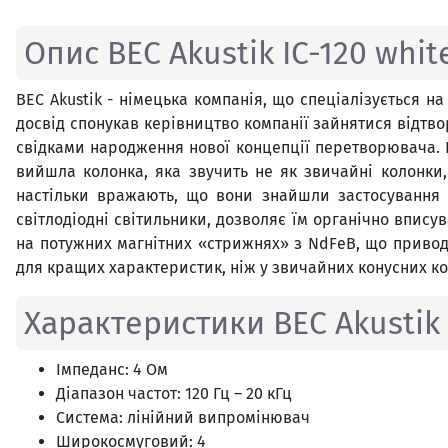
Опис BEC Akustik IC-120 whit
BEC Akustik - німецька компанія, що спеціалізується на
досвід спонукав керівництво компанії зайнятися відтв
свідками народження нової концепції перетворювача. BEC
вийшла колонка, яка звучить не як звичайні колонки,
настільки вражають, що вони знайшли застосування я
світлодіодні світильники, дозволяє їм органічно впису
на потужних магнітних «стрижнях» з NdFeB, що привод
для кращих характеристик, ніж у звичайних конусних ко
Характеристики BEC Akustik 
Імпеданс: 4 Ом
Діапазон частот: 120 Гц – 20 кГц
Система: лінійний випромінювач
Широкосмуговий: 4