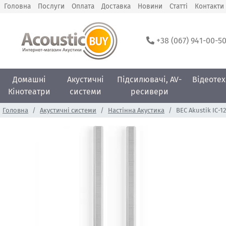
Головна
Послуги
Оплата
Доставка
Новини
Статті
Контакти
+38 (067) 941-00-5
Домашні
Акустичні
Підсилювачі, AV-
Відеотех
Кінотеатри
системи
ресивери
Головна
Акустичні системи
Настінна Акустика
BEC Akustik IC-1