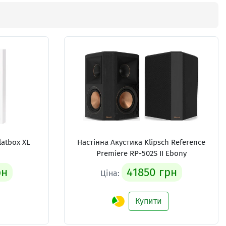
latbox XL
Настінна Акустика
Klipsch Reference
Premiere RP-502S II Ebony
рн
41850 грн
Ціна:
Купити