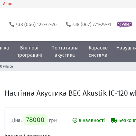
Акції
0
+38 (066) 122-72-26
+38 (067) 771-29-71
ніка
Вінілові
Портативна
Караоке
Навушн
програвачі
акустика
система
20 white
Настінна Акустика BEC Akustik IC-120 w
78000
Ціна:
грн
в наявності
Безкошт