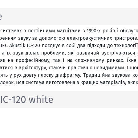
e
 системах з постійними магнітами з 1990-х років і обслуг
оренням звуку за допомогою електроакустичних пристроїв
 Akustik IC-120 поєднує в собі два підходи до технології
 а їх звук долає проблеми, які зазвичай зустрічаються 
к на професійному, так і на споживчому ринках. Їхня
ватися в архітектуру, стаючи практично невидимими. Іннов
ять у рух довгу плоску діафрагму. Традиційна звукова
лонок. Вся система виготовлена ​​з кращих матеріалів, вк
IC-120 white