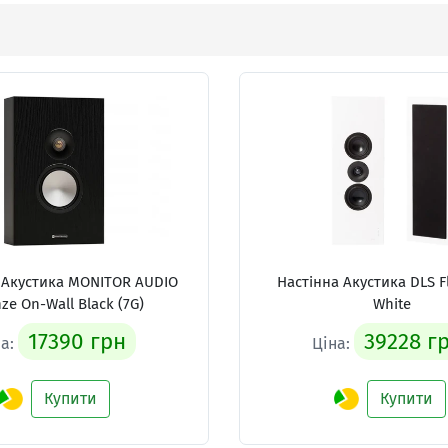
 Акустика
MONITOR AUDIO
Настінна Акустика
DLS F
ze On-Wall Black (7G)
White
17390 грн
39228 г
на:
Ціна:
Купити
Купити