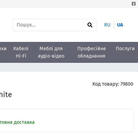
RU
UA
ики
Кабелі
Меблі для
Професійне
Послуги
Hi-Fi
аудіо-відео
обладнання
Код товару:
79800
hite
овна доставка