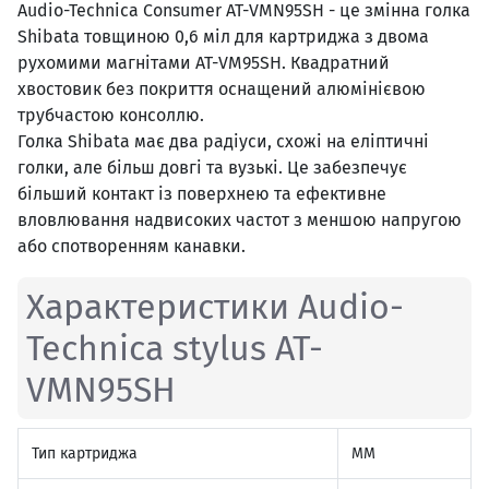
Audio-Technica Consumer AT-VMN95SH - це змінна голка
Shibata товщиною 0,6 міл для картриджа з двома
рухомими магнітами AT-VM95SH. Квадратний
хвостовик без покриття оснащений алюмінієвою
трубчастою консоллю.
Голка Shibata має два радіуси, схожі на еліптичні
голки, але більш довгі та вузькі. Це забезпечує
більший контакт із поверхнею та ефективне
вловлювання надвисоких частот з меншою напругою
або спотворенням канавки.
Характеристики Audio-
Technica stylus AT-
VMN95SH
Тип картриджа
MM