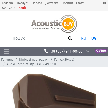
Головна
Послуги
Оплата
Доставка
Новини
Статті
Контакти
Акції
RU
UA
+38 (067) 941-00-50
Головна
Вінілові програвачі
Голка (Stylus)
Audio-Technica stylus AT-VMN95SH