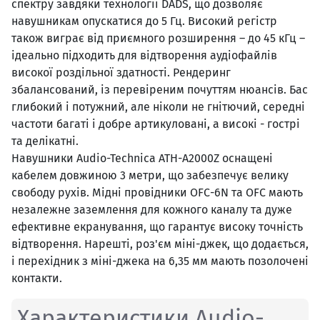
спектру завдяки технології DADS, що дозволяє
навушникам опускатися до 5 Гц. Високий регістр
також виграє від приємного розширення – до 45 кГц –
ідеально підходить для відтворення аудіофайлів
високої роздільної здатності. Рендеринг
збалансований, із перевіреним почуттям нюансів. Бас
глибокий і потужний, але ніколи не гнітючий, середні
частоти багаті і добре артикуловані, а високі - гострі
та делікатні.
Навушники Audio-Technica ATH-A2000Z оснащені
кабелем довжиною 3 метри, що забезпечує велику
свободу рухів. Мідні провідники OFC-6N та OFC мають
незалежне заземлення для кожного каналу та дуже
ефективне екранування, що гарантує високу точність
відтворення. Нарешті, роз'єм міні-джек, що додається,
і перехідник з міні-джека на 6,35 мм мають позолочені
контакти.
Характеристики Audio-