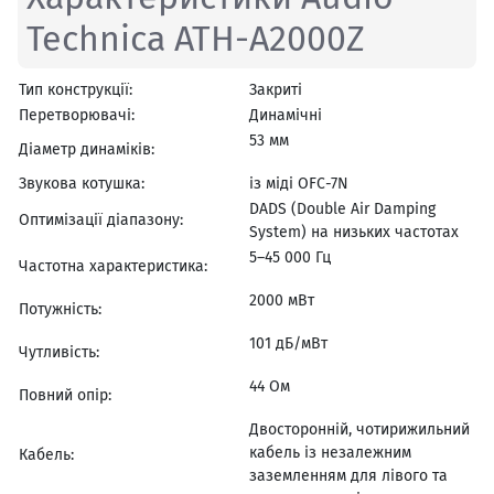
Technica ATH-A2000Z
Тип конструкції:
Закриті
Перетворювачі:
Динамічні
53 мм
Діаметр динаміків:
Звукова котушка:
із міді OFC-7N
DADS (Double Air Damping
Оптимізації діапазону:
System) на низьких частотах
5–45 000 Гц
Частотна характеристика:
2000 мВт
Потужність:
101 дБ/мВт
Чутливість:
44 Ом
Повний опір:
Двосторонній, чотирижильний
кабель із незалежним
Кабель:
заземленням для лівого та