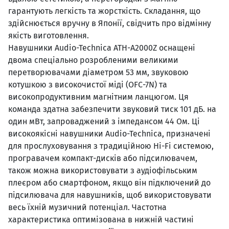
гарантують легкість та жорсткість. Складання, що
здійснюється вручну в Японії, свідчить про відмінну
якість виготовлення.
Навушники Audio-Technica ATH-A2000Z оснащені
двома спеціально розробленими великими
перетворювачами діаметром 53 мм, звуковою
котушкою з високочистої міді (OFC-7N) та
високопродуктивним магнітним ланцюгом. Ця
команда здатна забезпечити звуковий тиск 101 дБ. на
один мВт, запроваджений з імпедансом 44 Ом. Ці
високоякісні навушники Audio-Technica, призначені
для прослуховування з традиційною Hi-Fi системою,
програвачем компакт-дисків або підсилювачем,
також можна використовувати з аудіофільським
плеєром або смартфоном, якщо він підключений до
підсилювача для навушників, щоб використовувати
весь їхній музичний потенціал. Частотна
характеристика оптимізована в нижній частині