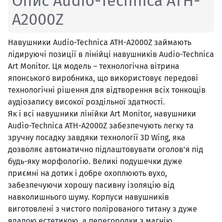
Опис Audio-Technica ATH-
A2000Z
Навушники Audio-Technica ATH-A2000Z займають
лідируючі позиції в лінійці навушників Audio-Technica
Art Monitor. Ця модель – технологічна вітрина
японського виробника, що використовує передові
технологічні рішення для відтворення всіх тонкощів
аудіозапису високої роздільної здатності.
Як і всі навушники лінійки Art Monitor, навушники
Audio-Technica ATH-A2000Z забезпечують легку та
зручну посадку завдяки технології 3D Wing, яка
дозволяє автоматично підлаштовувати оголов'я під
будь-яку морфологію. Великі подушечки дуже
приємні на дотик і добре охоплюють вухо,
забезпечуючи хорошу пасивну ізоляцію від
навколишнього шуму. Корпуси навушників
виготовлені з чистого полірованого титану з дуже
вдалою естетикою, а перегородки з магнію