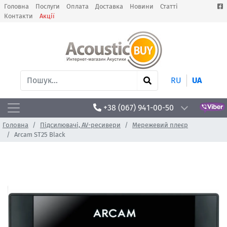
Головна
Послуги
Оплата
Доставка
Новини
Статті
Контакти
Акції
RU
UA
+38 (067) 941-00-50
Головна
Підсилювачі, AV-ресивери
Мережевий плеєр
Arcam ST25 Black