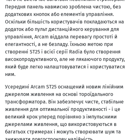
Передня панель навмисно зроблена чистою, без
додаткових кнопок або елементів управління.
Оскільки більшість користувачів покладаються на
додаток або пульт дистанційного керування для
управління, Arcam віддала перевагу простоті й
елегантності, а не безладу. Їхньою метою при
створенні ST25 і всієї серії Radia було створення
високопродуктивного, але не лякаючого продукту,
який буде легко налаштовуватися і користуватися
ним.
Усередині Arcam ST25 оснащений новим лінійним
джерелом живлення на основі тороїдального
трансформатора. Він забезпечує чисте, стабільне
живлення для оптимальної продуктивності - і це
великий крок уперед порівняно з імпульсними
джерелами живлення, що використовуються в
багатьох стримерах і можуть створювати шум та
знижувати довгострокову надійність.