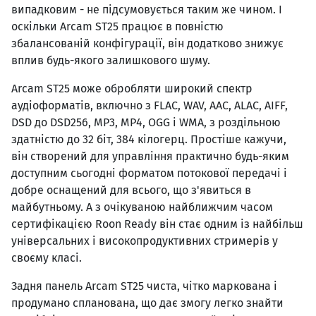
випадковим - не підсумовується таким же чином. І
оскільки Arcam ST25 працює в повністю
збалансованій конфігурації, він додатково знижує
вплив будь-якого залишкового шуму.
Arcam ST25 може обробляти широкий спектр
аудіоформатів, включно з FLAC, WAV, AAC, ALAC, AIFF,
DSD до DSD256, MP3, MP4, OGG і WMA, з роздільною
здатністю до 32 біт, 384 кілогерц. Простіше кажучи,
він створений для управління практично будь-яким
доступним сьогодні форматом потокової передачі і
добре оснащений для всього, що з'явиться в
майбутньому. А з очікуваною найближчим часом
сертифікацією Roon Ready він стає одним із найбільш
універсальних і високопродуктивних стримерів у
своєму класі.
Задня панель Arcam ST25 чиста, чітко маркована і
продумано спланована, що дає змогу легко знайти