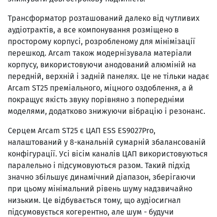
Трансформатор розташований далеко від чутливих
аудіотрактів, а все компонування розміщено в
просторому корпусі, розробленому для мінімізації
перешкод. Arcam також модернізувала матеріали
корпусу, використовуючи анодований алюміній на
передній, верхній і задній панелях. Це не тільки надає
Arcam ST25 преміального, міцного оздоблення, а й
покращує якість звуку порівняно з попередніми
моделями, додатково знижуючи вібрацію і резонанс.
Серцем Arcam ST25 є ЦАП ESS ES9027Pro,
налаштований у 8-канальній сумарній збалансованій
конфігурації. Усі вісім каналів ЦАП використовуються
паралельно і підсумовуються разом. Такий підхід
значно збільшує динамічний діапазон, зберігаючи
при цьому мінімальний рівень шуму надзвичайно
низьким. Це відбувається тому, що аудіосигнал
підсумовується когерентно, але шум - будучи