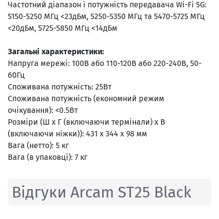
Частотний діапазон і потужність передавача Wi-Fi 5G:
5150-5250 МГц <23дБм, 5250-5350 МГц та 5470-5725 МГц
<20дБм, 5725-5850 МГц <14дБм
Загальні характеристики:
Напруга мережі: 100В або 110-120В або 220-240В, 50-
60Гц
Споживана потужність: 25Вт
Споживана потужність (економний режим
очікування): <0.5Вт
Розміри (Ш x Г (включаючи термінали) x В
(включаючи ніжки)): 431 x 344 x 98 мм
Вага (нетто): 5 кг
Вага (в упаковці): 7 кг
Відгуки Arcam ST25 Black