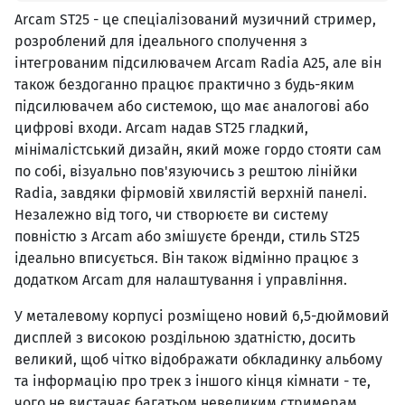
Arcam ST25 - це спеціалізований музичний стример,
розроблений для ідеального сполучення з
інтегрованим підсилювачем Arcam Radia A25, але він
також бездоганно працює практично з будь-яким
підсилювачем або системою, що має аналогові або
цифрові входи. Arcam надав ST25 гладкий,
мінімалістський дизайн, який може гордо стояти сам
по собі, візуально пов'язуючись з рештою лінійки
Radia, завдяки фірмовій хвилястій верхній панелі.
Незалежно від того, чи створюєте ви систему
повністю з Arcam або змішуєте бренди, стиль ST25
ідеально вписується. Він також відмінно працює з
додатком Arcam для налаштування і управління.
У металевому корпусі розміщено новий 6,5-дюймовий
дисплей з високою роздільною здатністю, досить
великий, щоб чітко відображати обкладинку альбому
та інформацію про трек з іншого кінця кімнати - те,
чого не вистачає багатьом невеликим стримерам.