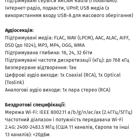
Підтримувані сервіси ARCAM Radia (глобально):
Інтернет-радіо, подкасти, UPnP, USB медіа (з
використанням входу USB-A для масового зберігання)
Аудіосекція:
Підтримувані медіа: FLAC, WAV (LPCM), AAC, ALAC, AIFF,
DSD (до 1024), MP3, MP4, OGG, WMA
Підтримувана глибина: 16, 24, 32 біти
Підтримувані частоти дискретизації (кГц): до 768 кГц
Безперервне відтворення: Так
Цифрові аудіо виходи: 1x Coaxial (RCA), 1x Optical
(Toslink)
Аналогові аудіо виходи: 1x пара стерео (RCA)
Бездротові специфікації:
Мережа Wi-Fi: IEEE 8002.11 a/b/g/n/ac/ax (2.4ГГц/5ГГц)
Частотний діапазон і потужність передавача Wi-Fi
2.4G: 2400-2483.5 МГц (США 11 каналів, Європа та інші
13 каналів): <20дБм