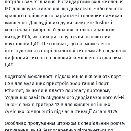
потрібні вам з'єднання. Є стандартний вхід живлення
IEC для шнура живлення, що додається, - або вашого
кращого поліпшеного варіанта - і головний вимикач
живлення. Для аудіовиходу ви знайдете Toslink і
коаксіальні цифрові з'єднання, а також аналогові
виходи RCA, які використовують високоякісний
внутрішній ЦАП. Це означає, що він може легко
інтегруватися в старі аналогові системи або подавати
цифровий сигнал на новіший компонент із власним
ЦАП.
Додаткові можливості підключення включають порт
USB для музичних пристроїв зберігання і порт
Ethernet, якщо ви віддаєте перевагу дротовому
з'єднанню замість вбудованого дводіапазонного Wi-Fi.
Також є вихід тригера 12 В для живлення інших
сумісних компонентів під час активації Arcam ST25.
Особливо продуманим штрихом є спеціальний роз'єм
керування, який безпосередньо під'єднується до