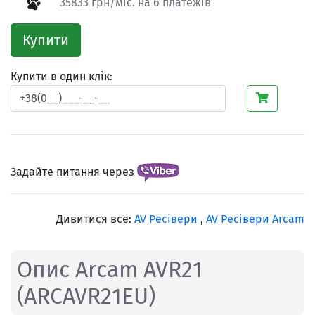
35833 грн/міс. на 6 платежів
Купити
Купити в один клік:
Задайте питання через
Дивитися все:
AV Ресівери
,
AV Ресівери Arcam
Опис Arcam AVR21
(ARCAVR21EU)