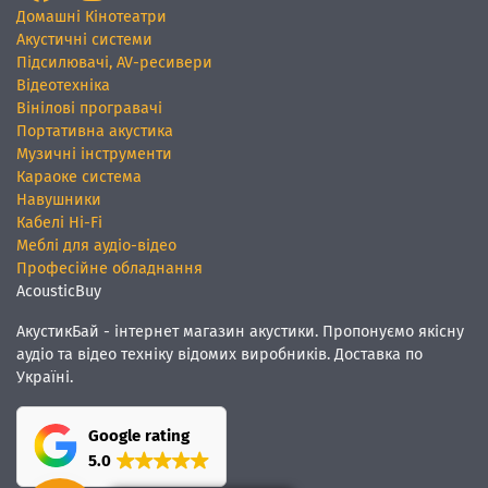
Домашні Кінотеатри
Акустичні системи
Підсилювачі, AV-ресивери
Відеотехніка
Вінілові програвачі
Портативна акустика
Музичні інструменти
Караоке система
Навушники
Кабелі Hi-Fi
Меблі для аудіо-відео
Професійне обладнання
AcousticBuy
АкустикБай - інтернет магазин акустики. Пропонуємо якісну
аудіо та відео техніку відомих виробників. Доставка по
Україні.
Google rating
5.0