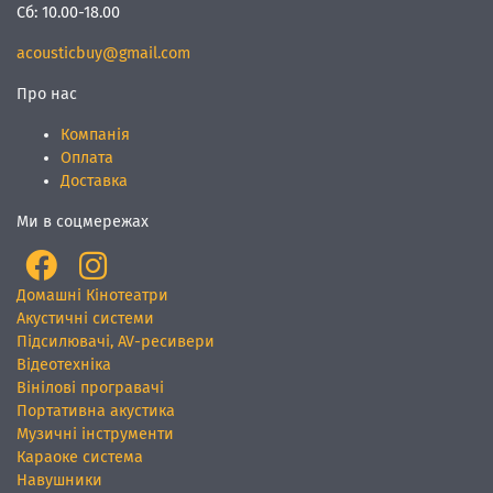
Сб:
10.00-18.00
acousticbuy@gmail.com
Про нас
Компанія
Оплата
Доставка
Ми в соцмережах
Домашні Кінотеатри
Акустичні системи
Підсилювачі, AV-ресивери
Відеотехніка
Вінілові програвачі
Портативна акустика
Музичні інструменти
Караоке система
Навушники