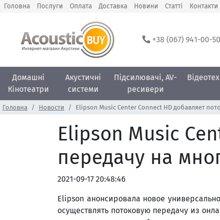
Головна
Послуги
Оплата
Доставка
Новини
Статті
Контакти
+38 (067) 941-00-5
Домашні
Акустичні
Підсилювачі, AV-
Відеотех
Кінотеатри
системи
ресивери
Головна
Новости
Elipson Music Center Connect HD добавляет п
Elipson Music Ce
передачу на мно
2021-09-17 20:48:46
Elipson анонсировала новое универсальное
осуществлять потоковую передачу из онла