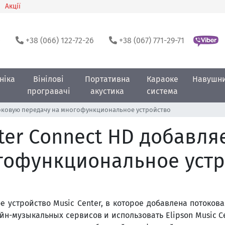
Акції
0
+38 (066) 122-72-26
+38 (067) 771-29-71
ніка
Вінілові
Портативна
Караоке
Навушн
програвачі
акустика
система
отоковую передачу на многофункциональное устройство
nter Connect HD добавл
гофункциональное уст
 устройство Music Center, в которое добавлена ​​потокова
йн-музыкальных сервисов и использовать Elipson Music Ce