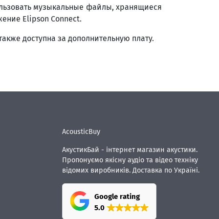
пользовать музыкальные файлы, хранящиеся
ение Elipson Connect.
 также доступна за дополнительную плату.
AcousticBuy
АкустикБай - інтернет магазин акустики.
Пропонуємо якісну аудіо та відео техніку
відомих виробників. Доставка по Україні.
Google rating
5.0