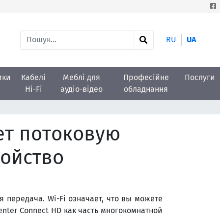
RU
UA
ики
Кабелі
Меблі для
Професійне
Послуги
Hi-Fi
аудіо-відео
обладнання
яет потоковую
ройство
я передача. Wi-Fi означает, что вы можете
nter Connect HD как часть многокомнатной