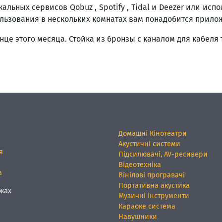
альных сервисов Qobuz , Spotify , Tidal и Deezer или ис
пользования в нескольких комнатах вам понадобится прилож
онце этого месяца. Стойка из бронзы с каналом для кабеля
Домашні Кінотеатри
Акустичні системи
я
Підсилювачі, AV-ресивери
Відеотехніка
а
Вінілові програвачі
Портативна акустика
жах
Музичні інструменти
Караоке система
Навушники