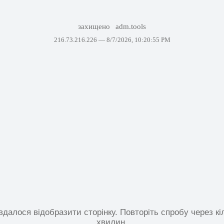
захищено
adm.tools
216.73.216.226 —
8/7/2026, 10:20:55 PM
вдалося відобразити сторінку. Повторіть спробу через кі
хвилин.