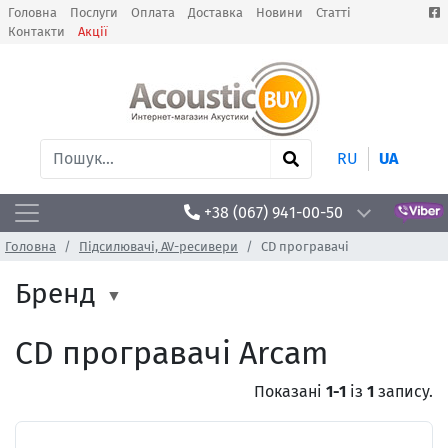
Головна
Послуги
Оплата
Доставка
Новини
Статті
Контакти
Акції
RU
UA
+38 (067) 941-00-50
Головна
Підсилювачі, AV-ресивери
CD програвачі
Бренд
CD програвачі Arcam
Показані
1-1
із
1
запису.