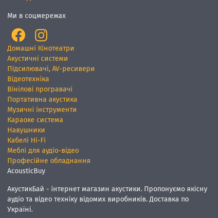
Ми в соцмережах
Домашні Кінотеатри
Акустичні системи
Підсилювачі, AV-ресивери
Відеотехніка
Вінілові програвачі
Портативна акустика
Музичні інструменти
Караоке система
Навушники
Кабелі Hi-Fi
Меблі для аудіо-відео
Професійне обладнання
AcousticBuy
АкустикБай - інтернет магазин акустики. Пропонуємо якісну
аудіо та відео техніку відомих виробників. Доставка по
Україні.