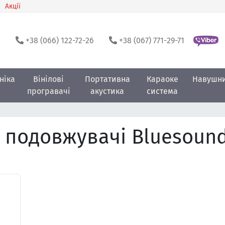
Акції
0
+38 (066) 122-72-26
+38 (067) 771-29-71
ніка
Вінілові
Портативна
Караоке
Навушн
програвачі
акустика
система
 подовжувачі Bluesoun