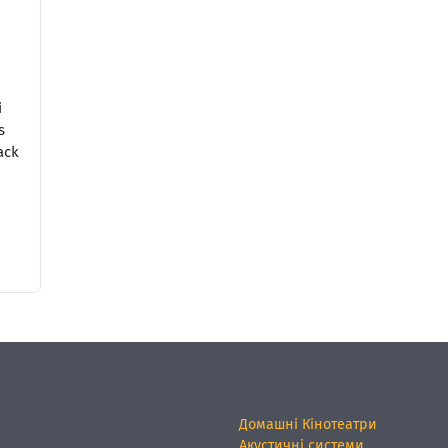
і
s
ack
Домашні Кінотеатри
Акустичні системи