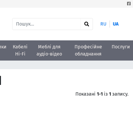
RU
UA
ики
Кабелі
Меблі для
Професійне
Послуги
Hi-Fi
аудіо-відео
обладнання
d
Показані
1-1
із
1
запису.