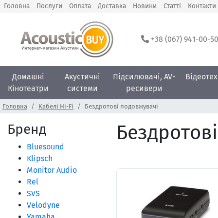
Головна
Послуги
Оплата
Доставка
Новини
Статті
Контакти
+38 (067) 941-00-5
Домашні
Акустичні
Підсилювачі, AV-
Відеотех
Кінотеатри
системи
ресивери
Головна
Кабелі Hi-Fi
Бездротові подовжувачі
Бренд
Бездротові
Bluesound
Klipsch
Monitor Audio
Rel
SVS
Velodyne
Yamaha